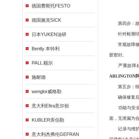
德国费斯托FESTO
德国施克SICK
第四步：故障
日本YUKEN油研
针对检测结果
常规故障修复
Bently 本特利
胶密封。
PALL 颇尔
严重故障处理
ARLINGTO
施耐德
第五步：组装
wenglor威格勒
确保修复后性
意大利Eltra意尔创
功能与安全验
面，无泄漏为
KUBLER库伯勒
记录与维护计
意大利杰弗伦GEFRAN