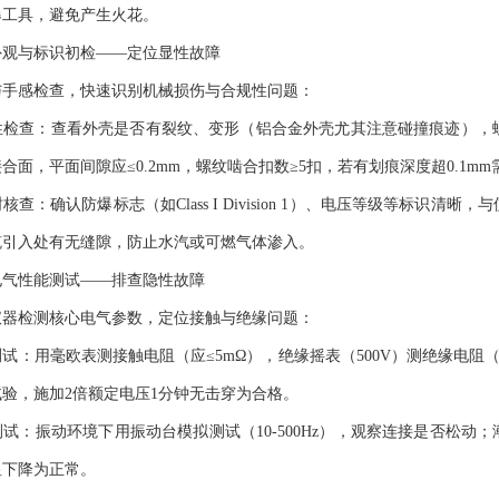
爆工具，避免产生火花。
与标识初检——定位显性故障
感检查，快速识别机械损伤与合规性问题：
查：查看外壳是否有裂纹、变形（铝合金外壳尤其注意碰撞痕迹），螺
合面，平面间隙应≤0.2mm，螺纹啮合扣数≥5扣，若有划痕深度超0.1m
：确认防爆标志（如Class I Division 1）、电压等级等标识
缆引入处有无缝隙，防止水汽或可燃气体渗入。
性能测试——排查隐性故障
检测核心电气参数，定位接触与绝缘问题：
用毫欧表测接触电阻（应≤5mΩ），绝缘摇表（500V）测绝缘电阻（
验，施加2倍额定电压1分钟无击穿为合格。
振动环境下用振动台模拟测试（10-500Hz），观察连接是否松动；潮
显下降为正常。