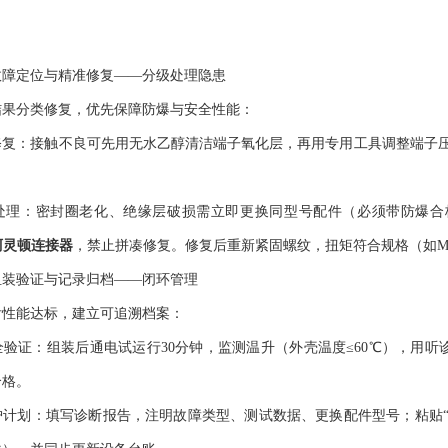
定位与精准修复——分级处理隐患
分类修复，优先保障防爆与安全性能：
：接触不良可先用无水乙醇清洁端子氧化层，再用专用工具调整端子压力
：密封圈老化、绝缘层破损需立即更换同型号配件（必须带防爆合格
N阿灵顿连接器
，禁止拼凑修复。修复后重新紧固螺纹，扭矩符合规格（如M12
验证与记录归档——闭环管理
能达标，建立可追溯档案：
证：组装后通电试运行30分钟，监测温升（外壳温度≤60℃），用听
合格。
划：填写诊断报告，注明故障类型、测试数据、更换配件型号；粘贴“检