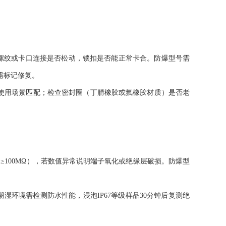
纹或卡口连接是否松动，锁扣是否能正常卡合。防爆型号需
m需标记修复。
清晰，与使用场景匹配；检查密封圈（丁腈橡胶或氟橡胶材质）是否老
≥100MΩ），若数值异常说明端子氧化或绝缘层破损。防爆型
湿环境需检测防水性能，浸泡IP67等级样品30分钟后复测绝