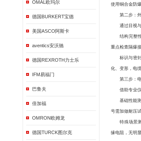
OMAL欧玛尔
使用铜合金防
第二步：外观
德国BURKERT宝德
通过目视与手
美国ASCO阿斯卡
结构完整性检
aventics安沃驰
重点检查隔爆接
标识与密封核查
德国REXROTH力士乐
化、变形，电
IFM易福门
第三步：电气
巴鲁夫
借助专业仪器
基础性能测试：
倍加福
号需加做耐压试
OMRON欧姆龙
特殊场景测试：
德国TURCK图尔克
缘电阻，无明