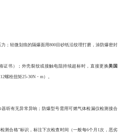
；轻微划痕的隔爆面用800目砂纸沿纹理打磨，涂防爆密封
证书）；外壳裂纹或接触电阻持续超标时，直接更换
美国
螺栓扭矩25-30N・m）。
诊器听有无异常异响；防爆型号需用可燃气体检漏仪检测接合
测合格”标识，标注下次检查时间（一般每6个月1次，恶劣