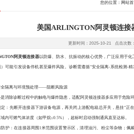
您的位置：
网站首
美国ARLINGTON阿灵顿连
更新时间：2025-10-21 点击次数
NGTON阿灵顿
连接器
以防爆、防水、抗振动的核心优势，广泛应用于化
）可能引发设备停机甚至爆炸风险。诊断需遵循“安全隔离-系统检测-精
隔离与环境预处理——阻断风险源
消除诊断过程中的触电与爆炸隐患，适配阿灵顿连接器多应用于危险环
：先断开连接器下游设备电源，再关闭上游配电箱总开关，悬挂“正在
域内可燃气体浓度（如甲烷≤0.5%），超标时启动强制通风直至达标。
护：在连接器周围1米范围设置警示区，清理油污、粉尘等杂物；佩戴绝缘