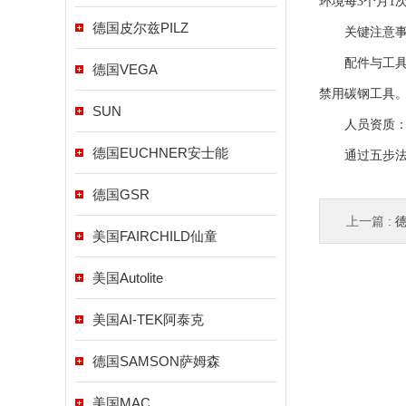
环境每3个月1
德国皮尔兹PILZ
关键注意事
配件与工具要求
德国VEGA
禁用碳钢工具
SUN
人员资质：操作
德国EUCHNER安士能
通过五步法诊
德国GSR
上一篇 :
美国FAIRCHILD仙童
美国Autolite
美国AI-TEK阿泰克
德国SAMSON萨姆森
美国MAC