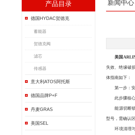
新闻中心
产品目录
德国HYDAC贺德克
蓄能器
贺德克阀
滤芯
美国ARLI
失效、绝缘破损
传感器
体指南如下：
意大利ATOS阿托斯
第一步：安全
德国品牌P+F
此步骤核心是
能源切断锁定
丹麦GRAS
型号，需确认区
美国SEL
环境清理与防