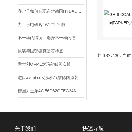
客户是如何在现在对德国HYDAC贺德克压力传感器进行检测的？
力士乐电磁阀4WE*出售啦
不一样的情况，选择不一样的德国皮尔兹PILZ固态继电器
原装德国贺德克滤芯特点
共 6 条记录，当前
意大利OMAL欧玛尔蝶阀实拍
进口aventics安沃驰气缸德国原装
德国力士乐4WE6D62OFEG24N9K4电磁阀的工作原理
关于我们
快速导航