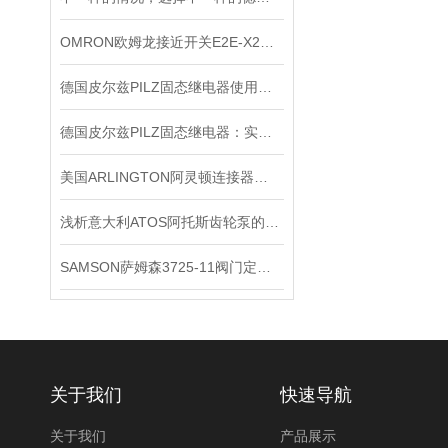
OMRON欧姆龙接近开关E2E-X2ME1*出售
德国皮尔兹PILZ固态继电器使用中的各种注意事项
德国皮尔兹PILZ固态继电器：实现安全与可靠的电气控制
美国ARLINGTON阿灵顿连接器应用会越来越广泛
浅析意大利ATOS阿托斯齿轮泵的工作原理
SAMSON萨姆森3725-11阀门定位器
关于我们
快速导航
关于我们
产品展示