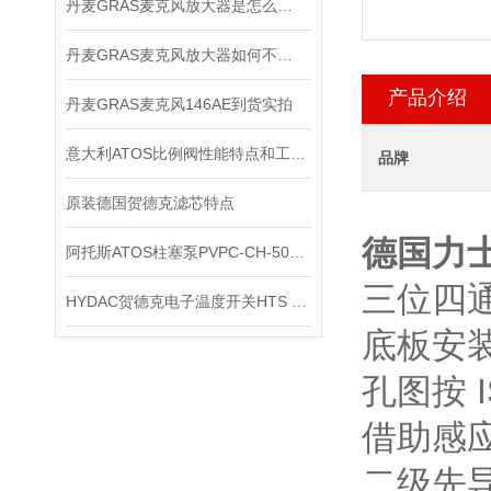
丹麦GRAS麦克风放大器是怎么用的？
丹麦GRAS麦克风放大器如何不被听众听出压缩的痕迹？
产品介绍
丹麦GRAS麦克风146AE到货实拍
意大利ATOS比例阀性能特点和工作原理
品牌
原装德国贺德克滤芯特点
德国力
阿托斯ATOS柱塞泵PVPC-CH-5073正品上海现货
三位四
HYDAC贺德克电子温度开关HTS 8000原装正品
底板安
孔图按 I
借助感
二级先导控