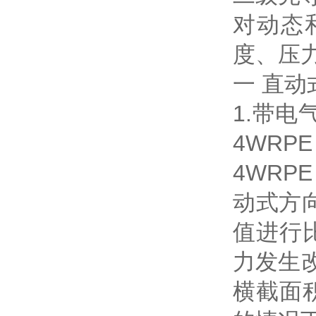
对动态
度、压
一 直
1.带电
4WRPE
4WRP
动式方向
值进行
力发生
横截面