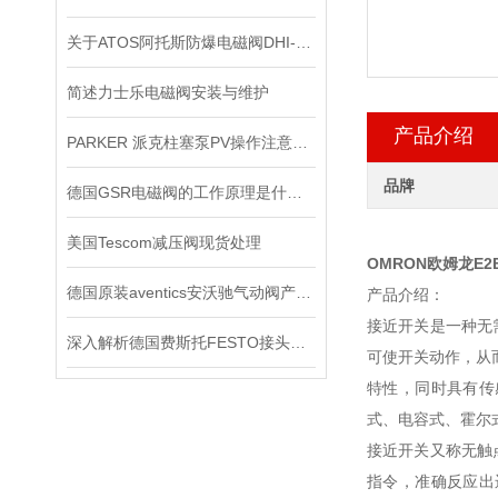
关于ATOS阿托斯防爆电磁阀DHI-0631工作原理
简述力士乐电磁阀安装与维护
产品介绍
PARKER 派克柱塞泵PV操作注意事项
品牌
德国GSR电磁阀的工作原理是什么？
美国Tescom减压阀现货处理
OMRON欧姆龙E2E
德国原装aventics安沃驰气动阀产品使用说明
产品介绍：
接近开关是一种无
深入解析德国费斯托FESTO接头的技术特点
可使开关动作，从
特性，同时具有传
式、电容式、霍尔
接近开关又称无触
指令，准确反应出