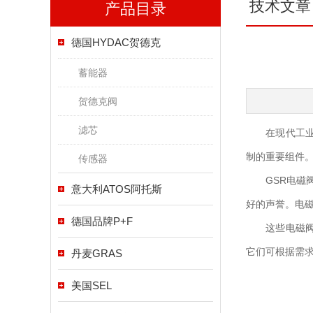
技术文章
产品目录
德国HYDAC贺德克
蓄能器
贺德克阀
滤芯
在现代工业领
制的重要组件
传感器
GSR电磁阀是
意大利ATOS阿托斯
好的声誉。电
德国品牌P+F
这些电磁阀的
它们可根据需
丹麦GRAS
美国SEL