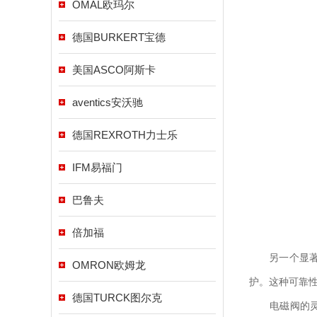
OMAL欧玛尔
德国BURKERT宝德
美国ASCO阿斯卡
aventics安沃驰
德国REXROTH力士乐
IFM易福门
巴鲁夫
倍加福
另一个显著的
OMRON欧姆龙
护。这种可靠
德国TURCK图尔克
电磁阀的灵活