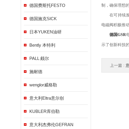
德国费斯托FESTO
制，确保理想
在可持续发展
德国施克SICK
电磁阀积极推
日本YUKEN油研
德国GSR
示了创新科技
Bently 本特利
PALL 颇尔
上一篇 :
意
施耐德
wenglor威格勒
意大利Eltra意尔创
KUBLER库伯勒
意大利杰弗伦GEFRAN