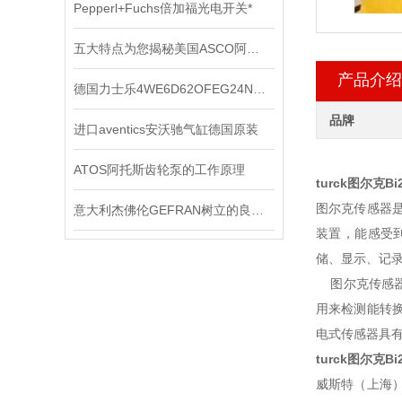
Pepperl+Fuchs倍加福光电开关*
五大特点为您揭秘美国ASCO阿斯卡电磁阀到底为何如此受欢迎
产品介绍
德国力士乐4WE6D62OFEG24N9K4电磁阀的工作原理
品牌
进口aventics安沃驰气缸德国原装
ATOS阿托斯齿轮泵的工作原理
turck图尔克B
图尔克传感器
意大利杰佛伦GEFRAN树立的良好口碑
装置，能感受
储、显示、记
图尔克传感器
用来检测能转
电式传感器具
turck图尔克B
威斯特（上海