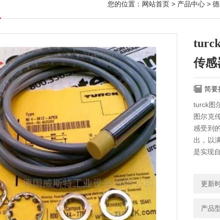
您的位置：
网站首页
>
产品中心
>
德
tur
传感
简要
turck
图尔克
感受到
出，以
是实现
更新时间
产品