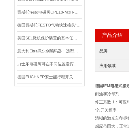
费斯托festo电磁阀CPE18-M3H-5L-QS-10
德国费斯托FESTO气动快速接头“预防性维护”策略
产品介绍
美国SEL微机保护装置的基本任务是什么？
意大利Eltra意尔创编码器：选型指南与应用场景
品牌
力士乐电磁阀可在不同位置发挥着不同作用
应用领域
德国EUCHNER安士能行程开关的作用有哪些？
德国IFM电感式接
耐油和冷却剂
修正系数 1：可
*的开关频率
清晰的激光刻印标
感应范围大，正常