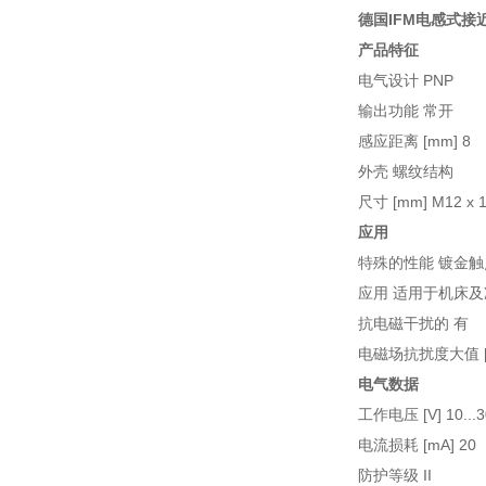
德国IFM电感式接
产品特征
电气设计 PNP
输出功能 常开
感应距离 [mm] 8
外壳 螺纹结构
尺寸 [mm] M12 x 1 
应用
特殊的性能 镀金触点
应用 适用于机床
抗电磁干扰的 有
电磁场抗扰度大值 [m
电气数据
工作电压 [V] 10...3
电流损耗 [mA] 20
防护等级 II