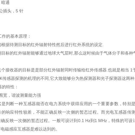
 暗通
2公插头，5 针
的工作的基本原理：
我们根据待测目标的红外辐射特性然后进行红外系统的设定.
待测目标的红外辐射能够通过地球大气层时,那么这时候由于气体分子和各
.这个接收器的目标是是部分红外辐射同时传输给红外传感器.也就是相当 1
SICK传感器探测的机理的不同,它大致能够分为热探测器和光子探测器这两种
感器的特性：
围宽，谐波测量能力强
劣是判断一种互感器能否在电力系统中获得应用的一个重要参数，特别
号的响应特性较差，不能正确反映一次侧的暂态过程。而光电互感器传
确反映一次侧的暂态过程。一般可设计到0.1 Hz到1 MHz，特殊的可设
而电磁感应互感器是难以达到的。