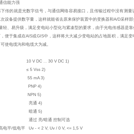
通信能力强
器下传的就是光数字信号，与通信网络容易接口，且传输过程中没有测量
次设备提供数字量，这样就能省去原来保护装置中的变换器和A/D采样
重量轻、易升级，满足变电站小型化与紧凑型的要求，由于光电传感器是靠
kg以下，便于集成在AIS或GIS中，这样将大大减少变电站的占地面积，
，可使电缆沟和电缆大为减。
 V DC ... 30 V DC 1)
≤ 5 Vss 2)
55 mA 3)
出 PNP 4)
N 5)
 亮通 4)
 5)
选 通过 亮/暗通 控制可选
/低电平 Uv - < 2 V, Uv / 0 V, <= 1,5 V