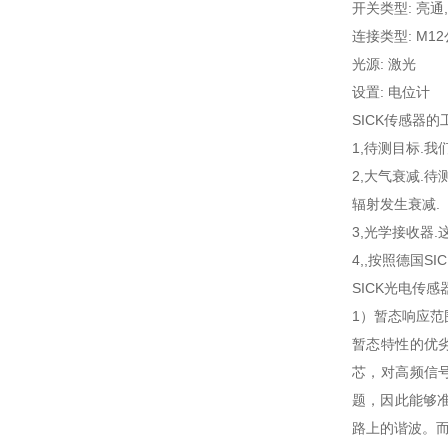
开关类型: 亮通,
连接类型: M1
光源: 激光
设置: 电位计
SICK传感器
1,待测目标.
2,大气衰减.
辐射发生衰减.
3,光学接收器
4,,按照德国
SICK光电传
1）暂态响应范
暂态特性的优
芯，对高频信
题，因此能够准
路上的谐波。