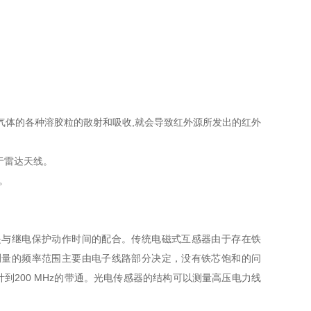
种气体的各种溶胶粒的散射和吸收,就会导致红外源所发出的红外
于雷达天线。
。
是与继电保护动作时间的配合。传统电磁式互感器由于存在铁
测量的频率范围主要由电子线路部分决定，没有铁芯饱和的问
计到200 MHz的带通。光电传感器的结构可以测量高压电力线