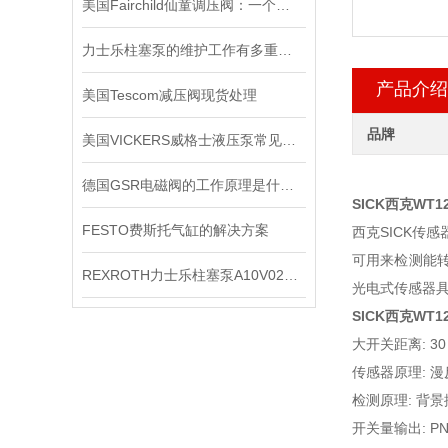
美国Fairchild仙童调压阀：一个改变世界的小发明
力士乐柱塞泵的维护工作有多重要？
产品介绍
美国Tescom减压阀现货处理
品牌
美国VICKERS威格士液压泵常见的故障
德国GSR电磁阀的工作原理是什么？
SICK西克WT1
FESTO费斯托气缸的解决方案
西克SICK
可用来检测能
REXROTH力士乐柱塞泵A10V028DR系列现货供应
光电式传感器
SICK西克WT1
大开关距离: 30 m
传感器原理: 
检测原理: 背
开关量输出: PNP