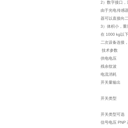
2）数字接口，
由于光电传感
器可以直接向二
3）体积小，
在 1000 
二次设备连接
技术参数
供电电压 10
残余纹波 
电流消耗 
开关量输
NP
开关类型
暗通
开关类型可
信号电压 PNP 高电平