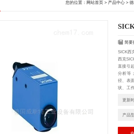
您的位置：
网站首页
>
产品中心
>
德
SIC
简要
SICK西
西克SI
直接引
分析等
径、表
状、工
靠等特
更新时间
产品