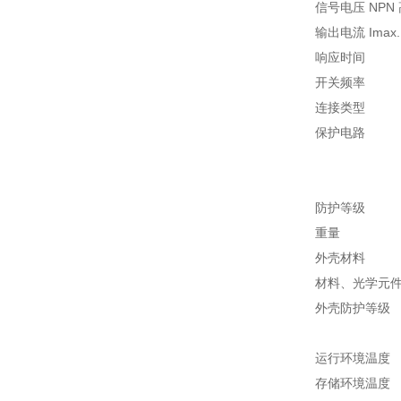
信号电压 NPN 高电平
输出电流 I
响应时间 
开关频率 
连接类型
保护电
C
D 
防护等
重量 
外壳
材料、光学
外壳防护
I
运行环境温度 
存储环境温度 