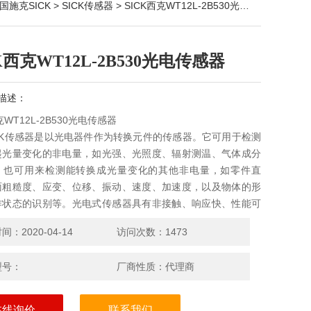
国施克SICK
>
SICK传感器
> SICK西克WT12L-2B530光电传感器
K西克WT12L-2B530光电传感器
描述：
克WT12L-2B530光电传感器
CK传感器是以光电器件作为转换元件的传感器。它可用于检测
起光量变化的非电量，如光强、光照度、辐射测温、气体成分
；也可用来检测能转换成光量变化的其他非电量，如零件直
面粗糙度、应变、位移、振动、速度、加速度，以及物体的形
作状态的识别等。光电式传感器具有非接触、响应快、性能可
点，因此在工业自动化装置和机器人中获得广泛应用
：2020-04-14
访问次数：1473
型号：
厂商性质：代理商
在线询价
联系我们