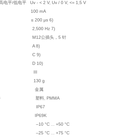
/低电平 Uv - < 2 V, Uv / 0 V, <= 1,5 V
max. 100 mA
≤ 200 µs 6)
2,500 Hz 7)
 M12公插头，5 针
路 A 8)
 9)
10)
级 III
130 g
材料 金属
元件 塑料, PMMA
等级 IP67
P69K
–10 °C ... +50 °C
–25 °C ... +75 °C