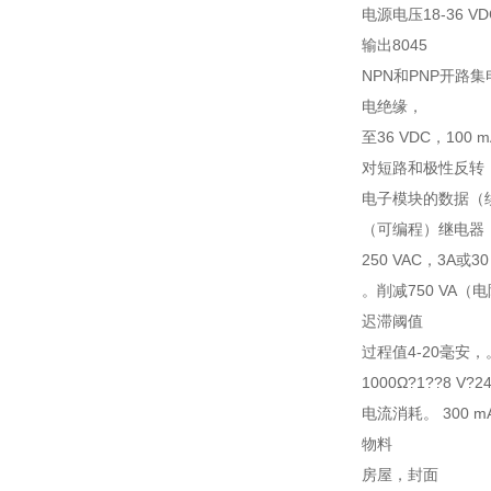
电源电压18-36 
输出8045
NPN和PNP开路
电绝缘，
至36 VDC，100
对短路和极性反转
电子模块的数据（
（可编程）继电器
250 VAC，3A或
。削减750 VA（
迟滞阈值
过程值4-20毫安，。
1000Ω?1??8 V?2
电流消耗。 300 m
物料
房屋，封面