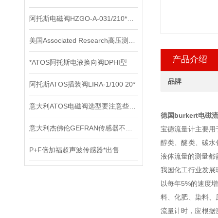
阿托斯电磁阀HZGO-A-031/210*上海办
美国Associated Research高压测试仪在电气安全测试中的应用
产品介绍
*ATOS阿托斯电液换向阀DPHI型
品牌
阿托斯ATOS插装阀LIRA-1/100 20*
意大利ATOS电磁阀选型要注意些什么
德国burkert电
意大利杰佛伦GEFRAN传感器不同的电路结构拥有不同的输出阻抗大小
宝德流量计主要用
醇类、醚类、碳水
P+F倍加福超声波传感器*出售
液体流
我国化工行业发展
以每年5%的速度
料、化肥、染料、
流量计时，应根据