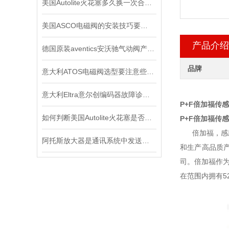
美国Autolite火花塞多久换一次合适？又该如何保养？
美国ASCO电磁阀的安装技巧要怎样操作
产品介绍
德国原装aventics安沃驰气动阀产品使用说明
品牌
意大利ATOS电磁阀选型要注意些什么
意大利Eltra意尔创编码器故障诊断与维修指南
P+F倍加福传感器N
如何判断美国Autolite火花塞是否需要更换？
P+F倍加福传感器N
倍加福，感应
阿托斯放大器是通讯系统中发送装置的重要组件
和生产高品质
司。倍加福作
在范围内拥有5