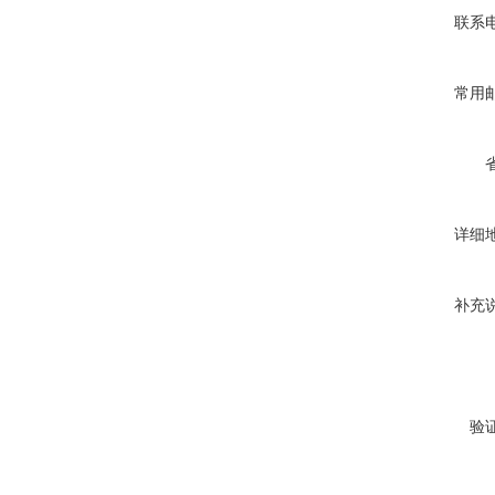
联系
常用
详细
补充
验