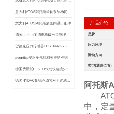
浅析意大利ATOS阿托斯齿轮泵的工作原理
意大利ATOS阿托斯齿轮泵结构简单紧凑，制造容易
产品介绍
意大利ATOS阿托斯液压阀进口配件
品牌
德国burkert宝德电磁阀分类整理
压力环境
贺德克压力传感器EDS 344-3-250​原装正品
流动方向
aventics安沃驰气缸相关养护准则
类型(通道位置)
德国费斯托FESTO气动快速接头“预防性维护”策略
德国HYDAC贺德克滤芯对于过滤有哪些功效
阿托斯AT
ATO
中，定