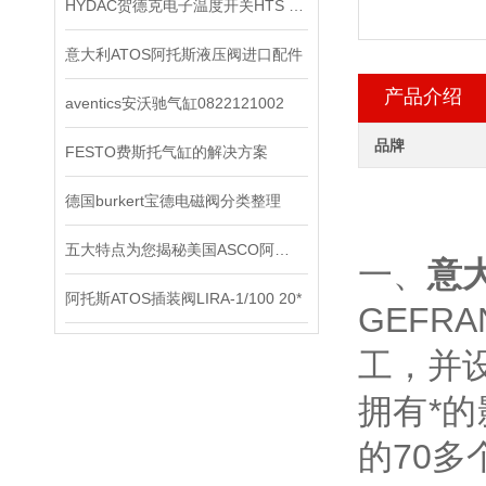
HYDAC贺德克电子温度开关HTS 8000原装正品
意大利ATOS阿托斯液压阀进口配件
产品介绍
aventics安沃驰气缸0822121002
品牌
FESTO费斯托气缸的解决方案
德国burkert宝德电磁阀分类整理
五大特点为您揭秘美国ASCO阿斯卡电磁阀到底为何如此受欢迎
一、
意
阿托斯ATOS插装阀LIRA-1/100 20*
GEFR
工，并
拥有*
的70多