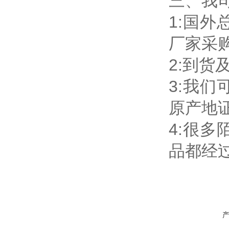
三、我
1:国
厂家采
2:到
3:我
原产地
4:很
品都经