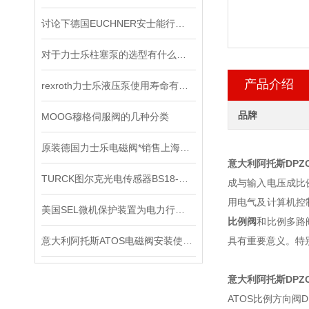
讨论下德国EUCHNER安士能行程开关常见问题处理
对于力士乐柱塞泵的选型有什么要求？
产品介绍
rexroth力士乐液压泵使用寿命有哪些
品牌
MOOG穆格伺服阀的几种分类
原装德国力士乐电磁阀*销售上海直发
意大利阿托斯DPZO-
TURCK图尔克光电传感器BS18-B-CP6X有现货啦
成与输入电压成比
用电气及计算机控
美国SEL微机保护装置为电力行业的现代化建设发挥着重要作用
比例阀
和比例多路
意大利阿托斯ATOS电磁阀安装使用注意事项
具有重要意义。特
意大利阿托斯DPZO-
ATOS比例方向阀DPZ