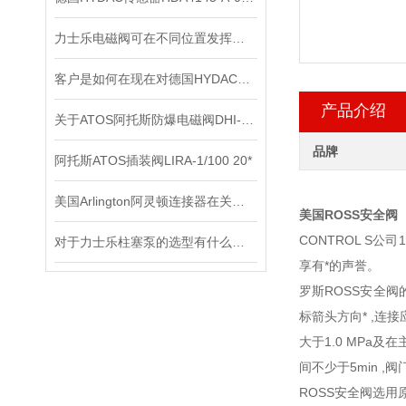
力士乐电磁阀可在不同位置发挥着不同作用
客户是如何在现在对德国HYDAC贺德克压力传感器进行检测的？
产品介绍
关于ATOS阿托斯防爆电磁阀DHI-0631工作原理
品牌
阿托斯ATOS插装阀LIRA-1/100 20*
美国Arlington阿灵顿连接器在关键电子设备中的作用与优势分析
美国ROSS安全阀
CONTROL S公
对于力士乐柱塞泵的选型有什么要求？
享有*的声誉。
罗斯ROSS安全
标箭头方向* ,连接
大于1.0 MPa
间不少于5min 
ROSS安全阀选用原