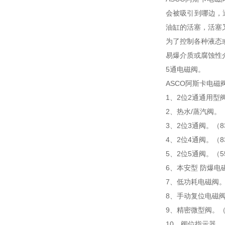
会被吸引到哪边，
油缸的活塞，活塞
为了控制各种液态或
易爆介质或腐蚀性介
5通电磁阀。
ASCO阿斯卡电磁
1、2位2通通用型阀
2、热水/蒸汽阀。
3、2位3通阀。（
4、2位4通阀。（
5、2位5通阀。（5
6、本安型 防爆电
7、低功耗电磁阀。
8、手动复位电磁阀。（8
9、精密微型阀。（
10、阀位指示器。