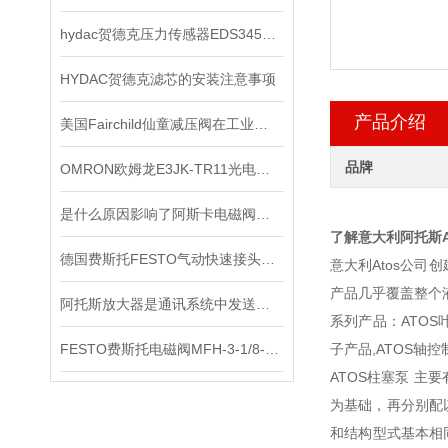
hydac贺德克压力传感器EDS345-1-250-000*
HYDAC贺德克滤芯的安装注意事项
产品介绍
美国Fairchild仙童减压阀在工业系统中的重要作用
品牌
OMRON欧姆龙E3JK-TR11光电传感器*
是什么原因影响了阿斯卡电磁阀的开关速度时间？
了解意大利阿托斯A
德国费斯托FESTO气动快速接头是一种不需要工具就能实现管路连通或断开的接头
意大利Atos公
产品几乎覆盖整个
阿托斯放大器是通讯系统中发送装置的重要组件
系列产品：ATOS叶
FESTO费斯托电磁阀MFH-3-1/8-S*出售
子产品,ATOS轴控
ATOS柱塞泵 
为基础，再分别配
和结构型式基本相