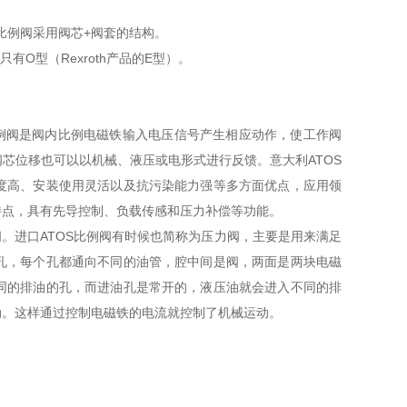
比例阀采用阀芯+阀套的结构。
O型（Rexroth产品的E型）。
比例阀是阀内比例电磁铁输入电压信号产生相应动作，使工作阀
芯位移也可以以机械、液压或电形式进行反馈。意大利ATOS
度高、安装使用灵活以及抗污染能力强等多方面优点，应用领
特点，具有先导控制、负载传感和压力补偿等功能。
阀。进口ATOS比例阀有时候也简称为压力阀，主要是用来满足
孔，每个孔都通向不同的油管，腔中间是阀，两面是两块电磁
同的排油的孔，而进油孔是常开的，液压油就会进入不同的排
动。这样通过控制电磁铁的电流就控制了机械运动。