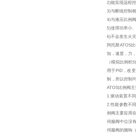
2)能实现远程
3)与断续控制
4)与液压比
5)使用功率小
6)不会发生火
阿托斯ATOS
知，速度，力
（模拟比例积
用于PID，
制，所以控制
ATOS比例阀
1.驱动装置不
2.性能参数
例阀主要应用
伺服阀中位没
伺服阀的频响（