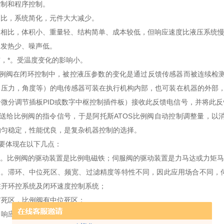
控制和程序控制。
相比，系统简化，元件大大减少。
例阀相比，体积小、重量轻、结构简单、成本较低，但响应速度比液压系统
、发热少、噪声低。
灾，*。受温度变化的影响小。
比例阀在闭环控制中，被控液压参数的变化是通过反馈传感器而被连续检测
，压力，角度等）的电传感器可装在执行机构内部，也可装在机器的外部，
分微分调节插板PID或数字中枢控制插件板）接收此反馈电信号，并将此
改变送给比例阀的指令信号，于是阿托斯ATOS比例阀自动控制调整量，
均匀稳定，性能优良，是复杂机器控制的选择。
主要体现在以下几点：
同。比例阀的驱动装置是比例电磁铁；伺服阀的驱动装置是力马达或力矩
不同。滞环、中位死区、频宽、过滤精度等特性不同，因此应用场合不同，
在开环控系统及闭环速度控制系统；
有死区，比例阀有中位死区；
响应频率）更高，可以高达200Hz左右，比例阀一般zui高几十Hz；