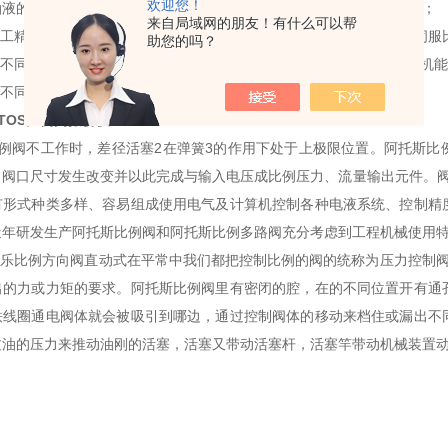
欢迎您！
油液的要求更高，需要精过滤才行，否则容易堵塞，比例阀要求低一些；
来自局域网的朋友！有什么可以帮
加工精度不同。比例阀采用阀芯+阀体结构，阀体兼作阀套。伺服阀和伺服
助您的吗？
类不同。比例换向阀具有与普通换向阀相似的中位机能，而伺服阀中位机能只有
降不同。
TOS比例阀报价快
S比例阀不工作时，差径活塞2在弹簧3的作用下处于上极限位置。阿托斯
，阀口尺寸发生改变并以此完成与输入电压成比例压力、流量输出元件。阀
有形式种类多样、容易组成使用电气及计算机控制各种电液系统、控制精
近年研发生产阿托斯比例阀和阿托斯比例多路阀充分考虑到工程机械使用
力士乐比例方向阀直动式在平常中我们都把控制比例的阀的统称为压力控制
出的力或力矩的要求。阿托斯比例阀里有密闭的腔，在的不同位置开有通
铁线圈通电阀体就会被吸引到哪边，通过控制阀体的移动来档住或漏出不
过油的压力来推动油刚的活塞，活塞又带动活塞杆，活塞竿带动机械装置