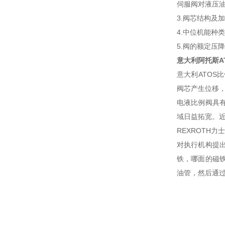
伺服阀对液压
3.阀芯结构及
4.中位机能种
5.阀的额定压
意大利阿托斯A
意大利ATO
阀芯产生位移
电液比例阀具
域日益拓宽。
REXROTH
对执行机构提
铁，哪面的磁
油管，然后通