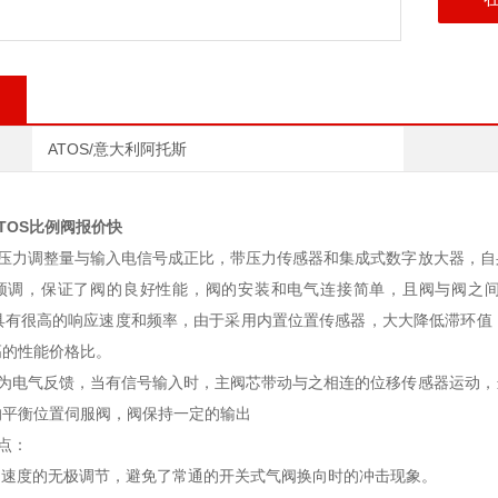
ATOS/意大利阿托斯
TOS比例阀报价快
阀的压力调整量与输入电信号成正比，带压力传感器和集成式数字放大器，
预调，保证了阀的良好性能，阀的安装和电气连接简单，且阀与阀之间可
），具有很高的响应速度和频率，由于采用内置位置传感器，大大降低滞环
高的性能价格比。
阀多为电气反馈，当有信号输入时，主阀芯带动与之相连的位移传感器运动
的平衡位置伺服阀，阀保持一定的输出
特点：
、速度的无极调节，避免了常通的开关式气阀换向时的冲击现象。