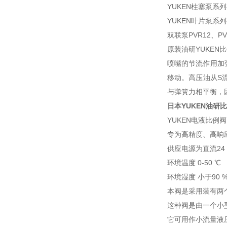
YUKEN柱塞泵系列有
YUKEN叶片泵系列有
双联泵PVR12、PV
原装油研YUKE
喷嘴的节流作用加
移动。高压油从S
与弹簧力相平衡，
日本YUKEN油研
YUKEN电液比例
专为高精度、高响应
供应电源为直流24
环境温度 0-50 ℃
环境湿度 小于90 
本阀是采用装有两
这种阀是由一个小
它可用作小流量液