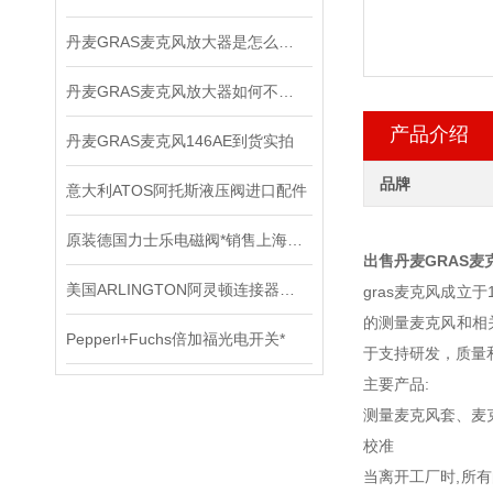
丹麦GRAS麦克风放大器是怎么用的？
丹麦GRAS麦克风放大器如何不被听众听出压缩的痕迹？
产品介绍
丹麦GRAS麦克风146AE到货实拍
品牌
意大利ATOS阿托斯液压阀进口配件
原装德国力士乐电磁阀*销售上海直发
出售丹麦GRAS麦
美国ARLINGTON阿灵顿连接器应用会越来越广泛
gras麦克风成立于
的测量麦克风和相
Pepperl+Fuchs倍加福光电开关*
于支持研发，质量
主要产品:
测量麦克风套、麦
校准
当离开工厂时,所