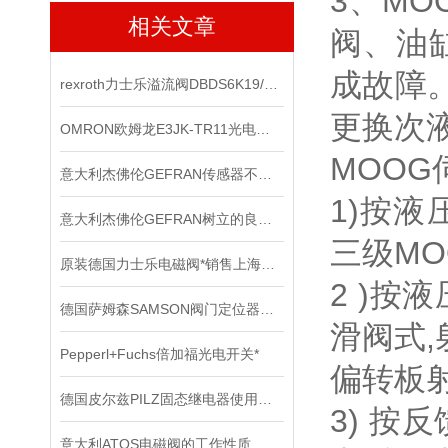
3、M
相关文章
阀、油
成故障
rexroth力士乐溢流阀DBDS6K19/140E上海现货
更换次
OMRON欧姆龙E3JK-TR11光电传感器*
MOOG
意大利杰佛伦GEFRAN传感器不同的电路结构拥有不同的输出阻抗大小
1)按液
意大利杰佛伦GEFRAN树立的良好口碑
三级MO
原装德国力士乐电磁阀*销售上海直发
2 )按
德国萨姆森SAMSON阀门定位器在严苛工况下的可靠表现
滑阀式,
Pepperl+Fuchs倍加福光电开关*
偏转板
德国皮尔兹PILZ固态继电器使用中的各种注意事项
3) 按
意大利ATOS电磁阀的工作性质