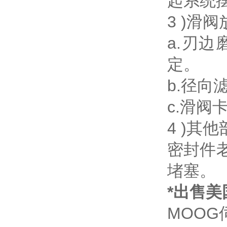
起系统
3 )滑
a.刃边
定。
b.径向
c.滑阀
4 )其
密封件
堵塞。
*出售美
MOO