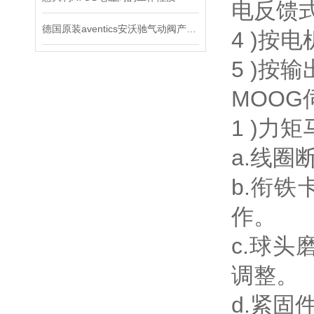
电反馈
德国原装aventics安沃驰气动阀产品使用说明
4 )按
5 )按
MOO
1 )力
a.线圈
b.衔
作。
c.球头
调整。
d.紧固