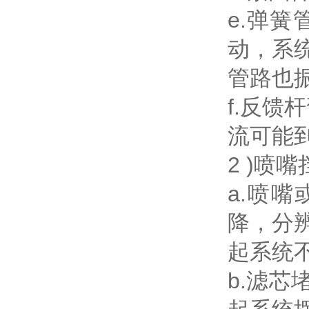
e.弹
动，系
管路也
f.反馈
流可能
2 )喷
a.喷
降，分
起系统
b.滤