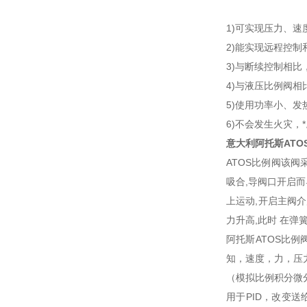
1)可实现压力、
2)能实现远程控制
3)与断续控制相
4)与液压比例阀
5)使用功率小、发
6)不会发生火灾，
意大利阿托斯ATO
ATOS比例阀该阀
吸合,导阀口开启
上运动,开启主阀
力升高,此时 在弹
阿托斯ATOS比
知，速度，力，压
（模拟比例积分微
用于PID，改变