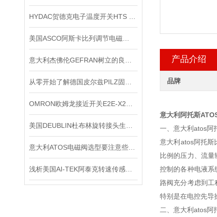
HYDAC贺德克电子温度开关HTS 8000原装正品
美国ASCO阿斯卡比列调节电磁阀的制作方法
产品介绍
意大利杰佛伦GEFRAN树立的良好口碑
品牌
从零开始了解德国皮尔兹PILZ固态继电器
OMRON欧姆龙接近开关E2E-X2ME1*出售
意大利阿托斯ATO
美国DEUBLIN杜布林旋转接头生命周期管理
一、意大利atos
意大利atos阿
意大利ATOS电磁阀选型要注意些什么
比例的压力、流量
浅析美国AI-TEK阿泰克转速传感器的测量方法
控制的各种电液系
路阀充分考虑到工
特别是在电控先导
二、意大利atos