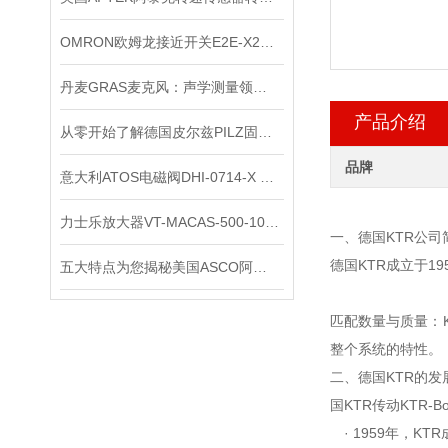
OMRON欧姆龙接近开关E2E-X2ME1*出售
丹麦GRAS麦克风：声学测量领域的精密标尺
产品介绍
从零开始了解德国皮尔兹PILZ固态继电器
品牌
意大利ATOS电磁阀DHI-0714-X 24DC上海*
力士乐放大器VT-MACAS-500-10/V0/I正品现货
一、德国KTR公司
德国KTR成立于1
五大特点为您揭秘美国ASCO阿斯卡电磁阀到底为何如此受欢迎
匹配数量与质量：
整个系统的特性。
二、德国KTR的
国KTR传动KTR-B
· 1959年，KTR