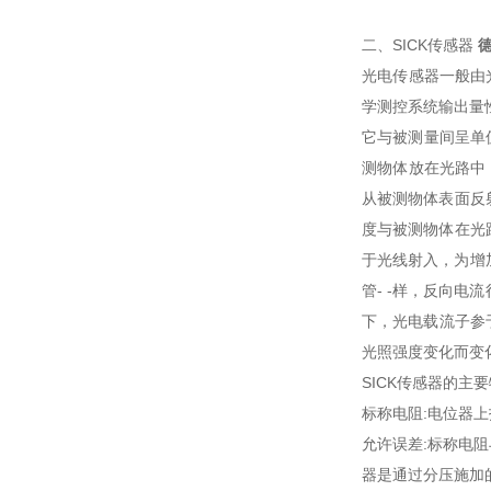
二、SICK传感器
德
光电传感器一般由
学测控系统输出量
它与被测量间呈单
测物体放在光路中
从被测物体表面反
度与被测物体在光
于光线射入，为增
管- -样，反向电
下，光电载流子参
光照强度变化而变
SICK传感器的主
标称电阻:电位器
允许误差:标称电
器是通过分压施加