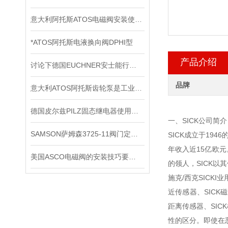
意大利阿托斯ATOS电磁阀安装使用注意事项
*ATOS阿托斯电液换向阀DPHI型
产品介绍
讨论下德国EUCHNER安士能行程开关常见问题处理
品牌
意大利ATOS阿托斯齿轮泵是工业力量的象征
德国皮尔兹PILZ固态继电器使用中的各种注意事项
一、SICK公司简介
SAMSON萨姆森3725-11阀门定位器
SICK成立于194
年收入近15亿欧元
美国ASCO电磁阀的安装技巧要怎样操作
的领人，SICK
施克/西克SICKI
近传感器、SICK磁
距离传感器、SIC
性的区分。即使在