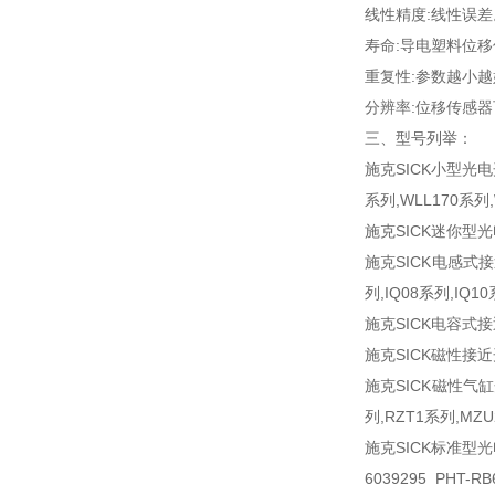
线性精度:线性误
寿命:导电塑料位移
重复性:参数越小越
分辨率:位移传感
三、型号列举：
施克SICK小型光电开
系列,WLL170系列,
施克SICK迷你型光电
施克SICK电感式接近开
列,IQ08系列,IQ1
施克SICK电容式接
施克SICK磁性接近
施克SICK磁性气缸开
列,RZT1系列,MZ
施克SICK标准型光电
6039295 PHT-R