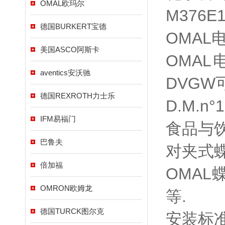
OMAL欧玛尔
M376
德国BURKERT宝德
OMAL
美国ASCO阿斯卡
OMAL
aventics安沃驰
DVGW
德国REXROTH力士乐
D.M.n
IFM易福门
食品与饮
巴鲁夫
对夹式蝶阀
倍加福
OMA
OMRON欧姆龙
等.
德国TURCK图尔克
安装标