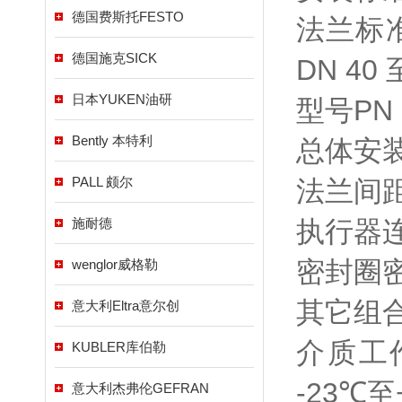
德国费斯托FESTO
法兰标准：
德国施克SICK
DN 40 
日本YUKEN油研
型号PN 
Bently 本特利
总体安装
PALL 颇尔
法兰间距
施耐德
执行器连
密封圈密封
wenglor威格勒
其它组
意大利Eltra意尔创
介质工作
KUBLER库伯勒
-23℃至
意大利杰弗伦GEFRAN