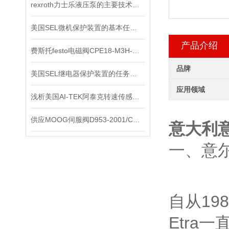
rexroth力士乐液压泵的主要技术参数
美国SEL微机保护装置的基本任务是什么？
产品介绍
费斯托festo电磁阀CPE18-M3H-5L-QS-10
品牌
美国SEL继电器保护装置的任务职责是什么？
应用领域
浅析美国AI-TEK阿泰克转速传感器的测量方法
供应MOOG伺服阀D953-2001/C现货
意大利意
一、意尔
自从19
Etra