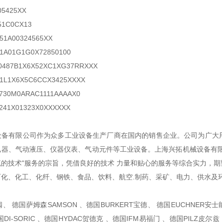
05425XX
51C0CX13
351A00324565XX
1A01G1G0X72850100
 0487B1X6X52XC1XG37RRXXX
411L1X6X5C6CCX3425XXXX
730M0ARAC1111AAAAX0
241X01323X0XXXXXX
设备有限公司作为众多工业设备生产厂商在国内的销售企业。公司为广大
电器、气动液压、仪器仪表、气动元件等工业设备。上海兴拓机械设备有限
的技术"服务的宗旨，凭借良好的技术 力量和贴心的服务等综合实力，期
石化、化工、化纤、钢铁、食品、饮料、航空.制药、采矿、电力、供水及
、 德国萨姆森SAMSON 、德国BURKERT宝德、 德国EUCHNER安士能、
DI-SORIC 、德国HYDAC贺德克 、德国IFM易福门 、德国PILZ皮尔兹