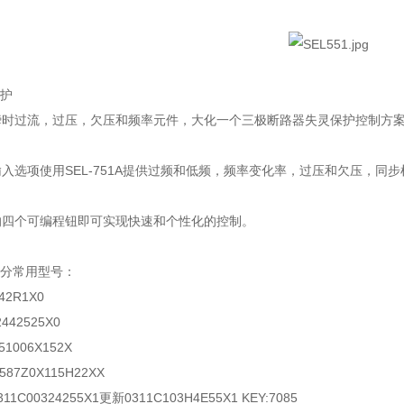
保护
瞬时过流，过压，欠压和频率元件，大化一个三极断路器失灵保护控制方
入选项使用SEL-751A提供过频和低频，频率变化率，过压和欠压，
的四个可编程钮即可实现快速和个性化的控制。
部分常用型号：
242R1X0
2442525X0
51006X152X
587Z0X115H22XX
11C00324255X1更新0311C103H4E55X1 KEY:7085