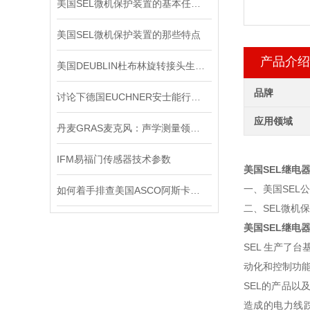
美国SEL微机保护装置的基本任务是什么？
美国SEL微机保护装置的那些特点
产品介绍
美国DEUBLIN杜布林旋转接头生命周期管理
品牌
讨论下德国EUCHNER安士能行程开关常见问题处理
应用领域
丹麦GRAS麦克风：声学测量领域的精密标尺
IFM易福门传感器技术参数
美国SEL继电
一、美国SEL
如何着手排查美国ASCO阿斯卡电磁阀的故障所在？
二、SEL微机
美国SEL继电
SEL 生产了
动化和控制功能
SEL的产品
造成的电力线