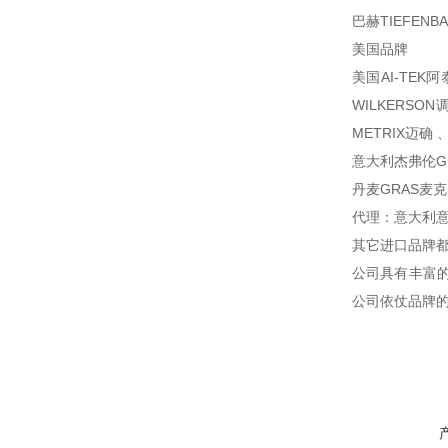
巴赫TIEFENB
美国品牌
美国AI-TEK
WILKERSO
METRIX迈确 、
意大利杰弗伦GE
丹麦GRAS麦克
代理：意大利意
其它进口品牌
公司具有丰富
公司依仗品牌的