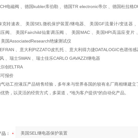
ACH电磁阀 、德国kubler库伯勒 、德国TR electronic帝尔 、德国杜拉
阿泰克转速表、 美国SEL微机保护装置/继电器、 美国GF流量计/变送器 
N调压阀、 美国Fairchild仙童调压阀 、 美国MAC 、美国HPI高温应变
美国AssociatedResearch绝缘测试仪
FRAN 、意大利PIZZATO皮扎托 、意大利得力捷DATALOGIC色谱传
风 、瑞士SWAN 、瑞士佳乐CARLO GAVAZZI继电器
尔创ELTRA
都可报价
的气动工控液压产品销售经验，多年来与世界各国的较有名厂商相继建立
优势，以灵活的经营方式，多渠道，*地为客户提供*的自动化产品。
产品：