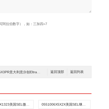
写阿拉伯数字），如：三加四=7
3PR意大利意尔创Eltra编码器我司现货
返回顶部
返回列表
05871W3X1323美国SEL微机保护装置
0551006X5X2X美国SEL继电器 微机保护装