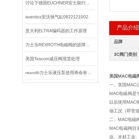
讨论下德国EUCHNER安士能行程开关常见问题处理
aventics安沃驰气缸0822121002
产品介绍
意大利ELTRA编码器的工作原理
品牌
力士乐REXROTH电磁阀的故障处理方法
3C阀门类别
美国Tescom减压阀现货处理
rexroth力士乐液压泵使用寿命有哪些
美国MAC电磁
一、美国MAC
MAC电磁阀
以后使用MAC
场工况（即管
二、MAC电磁
MAC电磁阀
业、木材工业、