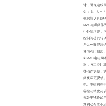
计，避免电线圈
命； 6、大＊＊
教您辨认真假M
MAC电磁阀
①外漏堵绝，
控制阀芯的转
所以外漏易堵
其他阀门相比
②MAC电磁
制，与工控计
③动作快捷，
阀反应更灵敏
电。电磁阀在
④控制精度调
都处于试验试
粘稠状介质不