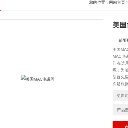
您的位置：
网站首页
美国
简要
美国MA
MAC电
们在选
呢，为咱
型首先
次是根
电气参
更新时间
产品