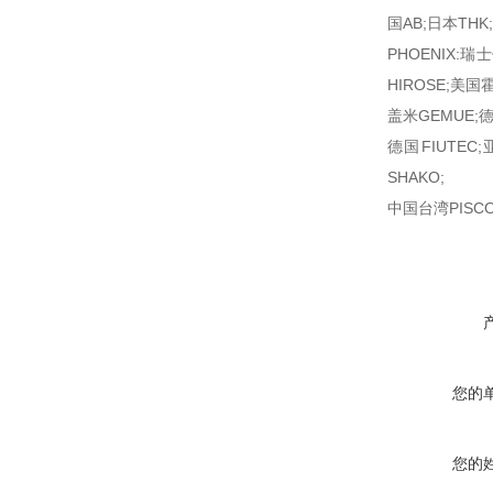
国AB;日本THK
PHOENIX:瑞士
HIROSE;美
盖米GEMUE;德
德国FIUTEC;
SHAKO;
中国台湾PISCO;
您的
您的