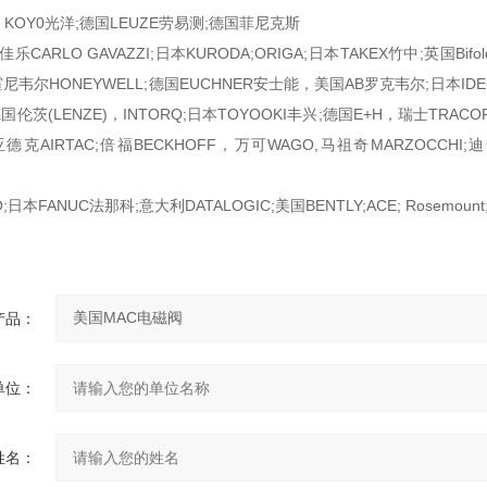
; KOY0光洋;德国LEUZE劳易测;德国菲尼克斯
佳乐CARLO GAVAZZI;日本KURODA;ORIGA;日本TAKEX竹中;英国Bifo
国霍尼韦尔HONEYWELL;德国EUCHNER安士能，美国AB罗克韦尔;日本IDE
国伦茨(LENZE)，INTORQ;日本TOYOOKI丰兴;德国E+H，瑞士TRACO
亚德克AIRTAC;倍福BECKHOFF，万可WAGO,马祖奇MARZOCCHI;迪
日本FANUC法那科;意大利DATALOGIC;美国BENTLY;ACE; Rosemount
产品：
单位：
姓名：