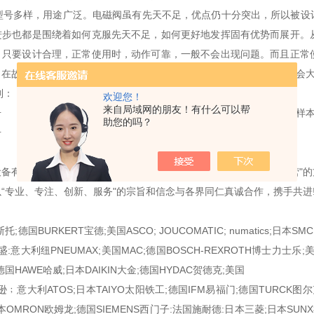
阀型号多样，用途广泛。电磁阀虽有先天不足，优点仍十分突出，所以被设
进步也都是围绕着如何克服先天不足，如何更好地发挥固有优势而展开。
。只要设计合理，正常使用时，动作可靠，一般不会出现问题。而且正常
，在故障状态下，由于缺乏必要的保护，电磁阀引发爆炸危险的可能性会
列：
欢迎您！
来自局域网的朋友！有什么可以帮
号 （ＸＸ为电压，Ｙ为手动装置，ＺＺ为接线方式，请查该系列样
助您的吗？
号 （Ｘ为阀体选择，请查该系列样本）
：
备有限公司以客户需求为导向，提供专业可靠的产品。秉着“持续经营"的
“专业、专注、创新、服务"的宗旨和信念与各界同仁真诚合作，携手共进
托;德国BURKERT宝德;美国ASCO; JOUCOMATIC; numatics;日
茂盛:意大利纽PNEUMAX;美国MAC;德国BOSCH-REXROTH博士力士乐;
德国HAWE哈威;日本DAIKIN大金;德国HYDAC贺德克;美国
尼逊﹔意大利ATOS;日本TAIYO太阳铁工;德国IFM易福门;德国TURCK图尔
本OMRON欧姆龙;德国SIEMENS西门子:法国施耐德:日本三菱;日本SUNX神视