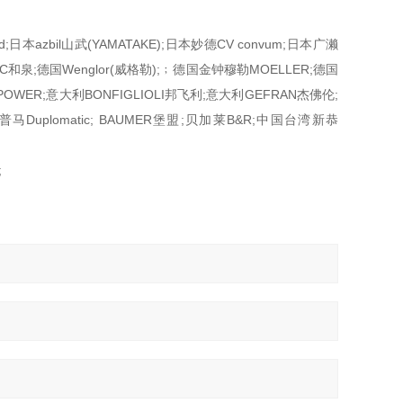
ld;日本azbil山武(YAMATAKE);日本妙德CV convum;日本广濑
C和泉;德国Wenglor(威格勒);﹔德国金钟穆勒MOELLER;德国
POWER;意大利BONFIGLIOLI邦飞利;意大利GEFRAN杰佛伦;
普马Duplomatic; BAUMER堡盟;贝加莱B&R;中国台湾新恭
;