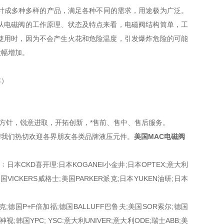
计成多种多样的产品，满足各种不同的需求，用途极为广泛。
从电磁阀的工作原理、状态及特点来看，电磁阀结构简单，工
使用时，因为不会产生火花和危险温度，引发爆炸危险的可能
大幅增加。
本）
方针，锐意进取，开拓创新，*售前、售中、售后服务。
!我们热切欢迎各界朋友各类品牌液压元件。
美国MAC电磁阀
本SMC﹔日本CKD喜开理:日本KOGANEI小金井;日本OPTEX;意大利
美国VICKERS威格士;美国PARKER派克;日本YUKEN油研;日本
克;德国P+F倍加福;德国BALLUFF巴鲁夫;美国SOR索尔;德国
;韩国YPC; YSC:意大利UNIVER;意大利ODE;瑞士ABB;美