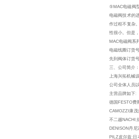
⑤MAC电磁
电磁阀技术的
作过程不复杂
性很小。但是
MAC电磁阀系
电磁线圈订货
先到阀体订货
三、公司简介
上海兴拓机械设
公司全体人员以
主营品牌如下:
德国FESTO费斯
CAMOZZI康
不二越NACHI;
DENISON丹
PILZ皮尔兹;日