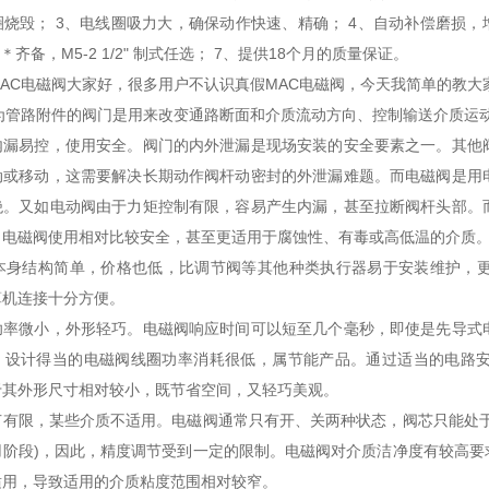
烧毁； 3、电线圈吸力大，确保动作快速、精确； 4、自动补偿磨损，
＊齐备，M5-2 1/2" 制式任选； 7、提供18个月的质量保证。
AC电磁阀大家好，很多用户不认识真假MAC电磁阀，今天我简单的教大
作为管路附件的阀门是用来改变通路断面和介质流动方向、控制输送介质运
内漏易控，使用安全。阀门的内外泄漏是现场安装的安全要素之一。其他
动或移动，这需要解决长期动作阀杆动密封的外泄漏难题。而电磁阀是用
绝。又如电动阀由于力矩控制有限，容易产生内漏，甚至拉断阀杆头部。
，电磁阀使用相对比较安全，甚至更适用于腐蚀性、有毒或高低温的介质
阀本身结构简单，价格也低，比调节阀等其他种类执行器易于安装维护，
算机连接十分方便。
功率微小，外形轻巧。电磁阀响应时间可以短至几个毫秒，即使是先导式
。设计得当的电磁阀线圈功率消耗很低，属节能产品。通过适当的电路
于其外形尺寸相对较小，既节省空间，又轻巧美观。
节有限，某些介质不适用。电磁阀通常只有开、关两种状态，阀芯只能处于
用阶段)，因此，精度调节受到一定的限制。电磁阀对介质洁净度有较高要
适用，导致适用的介质粘度范围相对较窄。