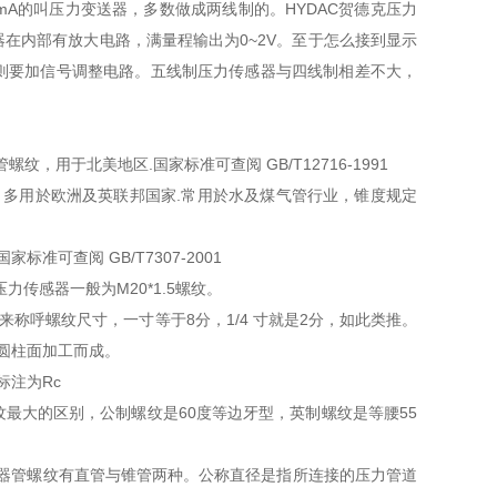
0mA的叫压力变送器，多数做成两线制的。HYDAC贺德克压力
在内部有放大电路，满量程输出为0~2V。至于怎么接到显示
则要加信号调整电路。五线制压力传感器与四线制相差不大，
0 度锥管螺纹，用于北美地区.国家标准可查阅 GB/T12716-1991
纹家族，多用於欧洲及英联邦国家.常用於水及煤气管行业，锥度规定
准可查阅 GB/T7307-2001
力传感器一般为M20*1.5螺纹。
来称呼螺纹尺寸，一寸等于8分，1/4 寸就是2分，如此类推。
一圆柱面加工而成。
注为Rc
最大的区别，公制螺纹是60度等边牙型，英制螺纹是等腰55
感器管螺纹有直管与锥管两种。公称直径是指所连接的压力管道