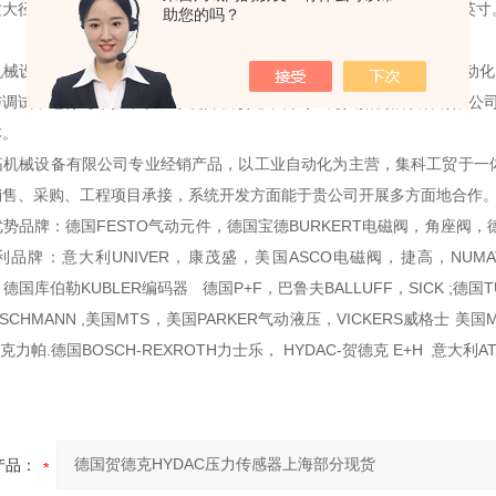
大径比公称直径大。 1/4，1/2，1/8是英制螺纹的公称直径，单位是英寸
助您的吗？
：
机械设备有限公司注重客户满意度建设，为客户提供高质量的，*的自动化
与调试，运行与维护，以至系统升级改造，公司上海兴拓机械设备有限公司
本。
拓机械设备有限公司专业经销产品，以工业自动化为主营，集科工贸于一
销售、采购、工程项目承接，系统开发方面能于贵公司开展多方面地合作
势品牌：德国FESTO气动元件，德国宝德BURKERT电磁阀，角座阀，德
品牌：意大利UNIVER，康茂盛，美国ASCO电磁阀，捷高，NUMATI
IN，德国库伯勒KUBLER编码器 德国P+F，巴鲁夫BALLUFF，SICK ;
SCHMANN ,美国MTS，美国PARKER气动液压，VICKERS威格士
克力帕.德国BOSCH-REXROTH力士乐， HYDAC-贺德克 E+H 意大利
产品：