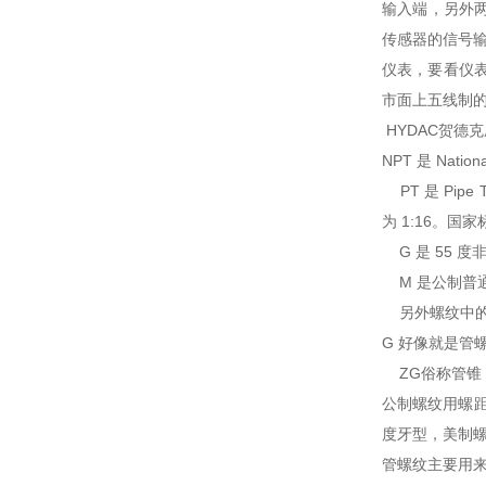
输入端，另外两
传感器的信号
仪表，要看仪
市面上五线制
HYDAC贺德
NPT 是 Nat
PT 是 Pi
为 1:16。国家标
G 是 55 度
M 是公制普通螺
另外螺纹中的1
G 好像就是管
ZG俗称管锥
公制螺纹用螺
度牙型，美制螺
管螺纹主要用