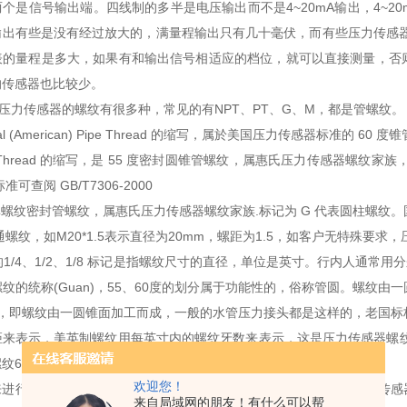
个是信号输出端。四线制的多半是电压输出而不是4~20mA输出，4~2
输出有些是没有经过放大的，满量程输出只有几十毫伏，而有些压力传感器
表的量程是多大，如果有和输出信号相适应的档位，就可以直接测量，否
的传感器也比较少。
克压力传感器的螺纹有很多种，常见的有NPT、PT、G、M，都是管螺纹。
ional (American) Pipe Thread 的缩写，属於美国压力传感器标准的 6
pe Thread 的缩写，是 55 度密封圆锥管螺纹，属惠氏压力传感器螺
准可查阅 GB/T7306-2000
非螺纹密封管螺纹，属惠氏压力传感器螺纹家族.标记为 G 代表圆柱螺纹。国家标
纹，如M20*1.5表示直径为20mm，螺距为1.5，如客户无特殊要求，压
/4、1/2、1/8 标记是指螺纹尺寸的直径，单位是英寸。行内人通常用分
螺纹的统称(Guan)，55、60度的划分属于功能性的，俗称管圆。螺纹由
，即螺纹由一圆锥面加工而成，一般的水管压力接头都是这样的，老国标标
距来表示，美英制螺纹用每英寸内的螺纹牙数来表示，这是压力传感器螺纹
纹60度。公制螺纹用公制单位，美英制螺纹用英制单位。
欢迎您！
来进行压力管道的连接，其内外螺纹的配合紧密，HYDAC贺德克压力传
来自局域网的朋友！有什么可以帮