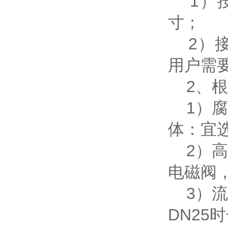
1）按
寸；
2）接
用户需
2、根
1）腐
体：宜
2）高
电磁阀
3）流
DN25