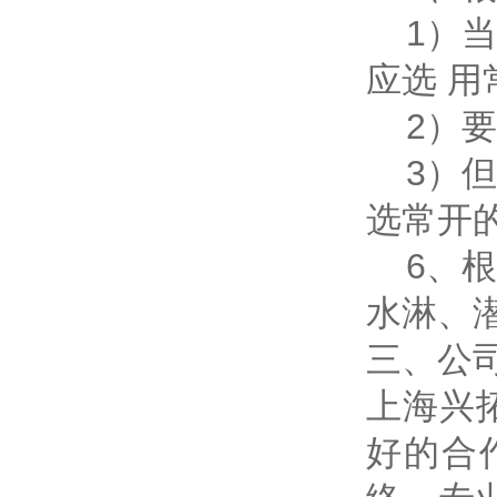
1）当
应选 用
2）要
3）但
选常开
6、根
水淋、
三、公
上海兴
好的合