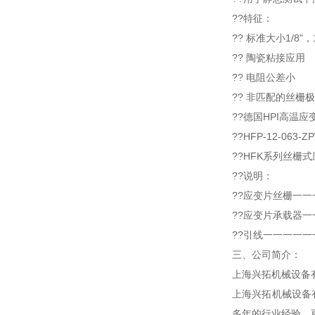
??特征：
?? 标准大小1/8"
?? 陶瓷粘接应用
?? 电阻公差小
?? 非匹配的丝栅
??德国HPI高温
??HFP-12-063-Z
??HFK系列丝
??说明：
??应变片丝栅一一
??应变片承载器
??引线一一一一一一一
三、公司简介：
上海兴拓机械设备
上海兴拓机械设备
多年的行业经验，