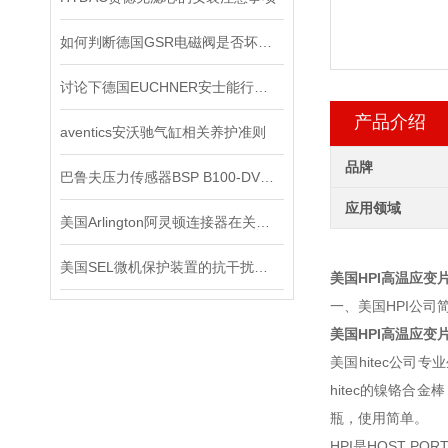
如何判断德国GSR电磁阀是否坏了？
讨论下德国EUCHNER安士能行程开关常见问题处理
产品介绍
aventics安沃驰气缸相关养护准则
品牌
巴鲁夫压力传感器BSP B100-DV004-A04A1A-S4现货
应用领域
美国Arlington阿灵顿连接器在关键电子设备中的作用与优势分析
美国SEL微机保护装置的抗干扰能力
美国HPI高温应变
一、美国HPI公司
美国HPI高温应变
美国hitec公司专业生
hitec的镍铬合金
瓶，使用简单。
HPI是HOST P