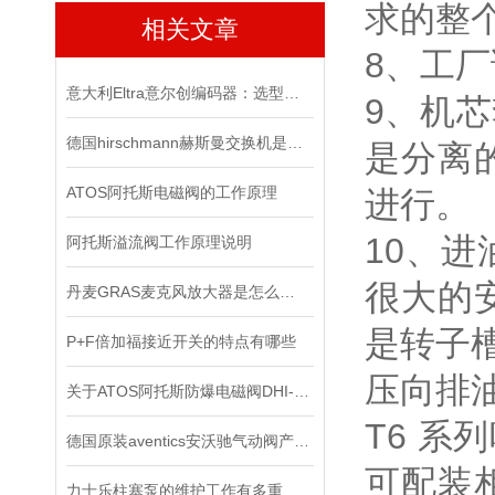
求的整
相关文章
8、工
意大利Eltra意尔创编码器：选型指南与应用场景
9、机
德国hirschmann赫斯曼交换机是网络连接领域的技术*
是分离
ATOS阿托斯电磁阀的工作原理
进行。
10、
阿托斯溢流阀工作原理说明
很大的
丹麦GRAS麦克风放大器是怎么用的？
是转子
P+F倍加福接近开关的特点有哪些
压向排
关于ATOS阿托斯防爆电磁阀DHI-0631工作原理
T6 系
德国原装aventics安沃驰气动阀产品使用说明
可配装
力士乐柱塞泵的维护工作有多重要？