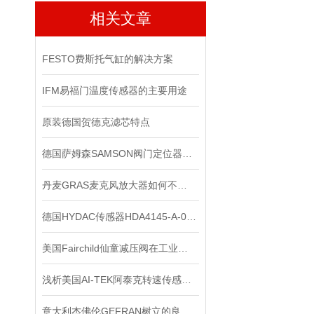
相关文章
FESTO费斯托气缸的解决方案
IFM易福门温度传感器的主要用途
原装德国贺德克滤芯特点
德国萨姆森SAMSON阀门定位器在严苛工况下的可靠表现
丹麦GRAS麦克风放大器如何不被听众听出压缩的痕迹？
德国HYDAC传感器HDA4145-A-010-000-F1上海经销
美国Fairchild仙童减压阀在工业系统中的重要作用
浅析美国AI-TEK阿泰克转速传感器的测量方法
意大利杰佛伦GEFRAN树立的良好口碑