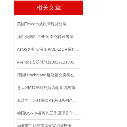
相关文章
美国Tescom减压阀现货处理
浅析美国AI-TEK阿泰克转速传感器的测量方法
ATOS阿托斯液压阀DLKZOR系列工作原理和型号
aventics安沃驰气缸0822121002
德国Hirschmann赫斯曼交换机在信号系统中的抗干扰实践
意大利ATOS阿托斯齿轮泵结构简单紧凑，制造容易
原装力士乐柱塞泵A10VS系列产品检修办法
德国GSR电磁阀的工作原理是什么？
如何着手排查美国ASCO阿斯卡电磁阀的故障所在？