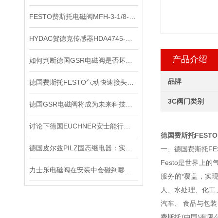
FESTO费斯托电磁阀MFH-3-1/8-S*出售
HYDAC贺德克传感器HDA4745-A-600-031*
产品介绍
如何判断德国GSR电磁阀是否坏了？
品牌
德国费斯托FESTO气动快速接头是一种不需要工具就能实现管路连通或断开的接头
3C阀门类别
德国GSR电磁阀将成为未来科技竞争的重要力量
讨论下德国EUCHNER安士能行程开关常见问题处理
德国费斯托FEST
德国皮尔兹PILZ固态继电器：实现安全与可靠的电气控制
一、德国费斯托FE
Festo是世界
力士乐电磁阀在安装中会碰到哪些问题？
服务的*覆盖，实
人、水处理、化工
汽车、 食品与包装
费斯托(中国)有限公