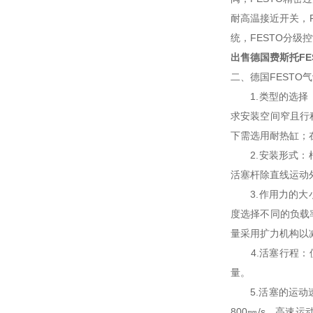
耐高温接近开关，F
统，FESTO分级
出售德国费斯托FE
二、德国FESTO
1.类型的选择：
求安装空间窄且行
下需选用耐热缸；
2.安装形式：根
活塞杆除直线运动
3.作用力的大小
度选择不同的负载
量采用扩力机构以
4.活塞行程：使
量。
5.活塞的运动速
800㎜/s。高