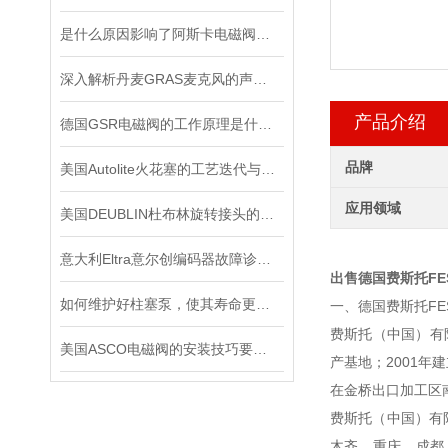
是什么原因影响了阿斯卡电磁阀的开关速度时间？
深入解析丹麦GRAS麦克风的声学测量原理
产品介绍
德国GSR电磁阀的工作原理是什么？
品牌
美国Autolite火花塞的工艺迭代与车用适配应用解析
应用领域
美国DEUBLIN杜布林旋转接头的日常保护需要注意些什么？
意大利Eltra意尔创编码器故障诊断与维修指南
出售德国费斯托FE
如何维护好柱塞泵，使其寿命更长？
一、德国费斯托FE
费斯托（中国）有限
美国ASCO电磁阀的安装技巧要怎样操作
产基地；2001年
在金桥出口加工区南
费斯托（中国）有
木齐、重庆、成都