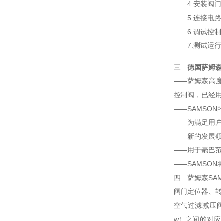
4.安装阀门
5.连接电路
6.调试控制
7.测试运行
三，
德国萨姆森
——萨姆森高
控制阀，已经
——SAMSO
——为满足用户
——新的发展
——用于毫巴范
——SAMSO
四，萨姆森SA
阀门定位器、
空气过滤减压
w）之间的对