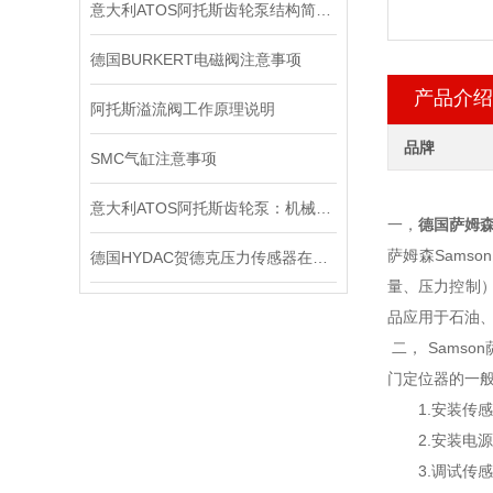
意大利ATOS阿托斯齿轮泵结构简单紧凑，制造容易
德国BURKERT电磁阀注意事项
产品介绍
阿托斯溢流阀工作原理说明
品牌
SMC气缸注意事项
意大利ATOS阿托斯齿轮泵：机械动力传输的核心元件
一，
德国萨姆森
萨姆森Sam
德国HYDAC贺德克压力传感器在液压系统中的关键作用
量、压力控制
品应用于石油
二， Sams
门定位器的一
1.安装传感
2.安装电源
3.调试传感