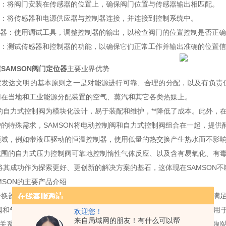
：将阀门安装在传感器的位置上，确保阀门位置与传感器输出相匹配。
：将传感器和电源供应器与控制器连接，并连接到控制系统中。
器：使用调试工具，调整控制器的输出，以检查阀门的位置控制是否正确
：测试传感器和控制器的功能，以确保它们正常工作并输出准确的位置信
SAMSON阀门定位器
主要业界优势
度发达文明的基本原则之一是对能源进行可靠、合理的分配，以及有负责
用在当地和工业能源分配装置的空气、蒸汽和其它各类热媒上。
N的自力式控制阀为模块化设计，易于装配和维护，**降低了成本。此外
的特殊需求，SAMSON将电动控制阀和自力式控制阀组合在一起，提供
领域，例如带液压驱动的恒温控制器，使用低量的热交换产生热水而不影
围的自力式压力控制阀可靠地控制惰性气体反应、以及含有易氧化、有毒
N将其成功作为探索更好、更创新的解决方案的基石，这体现在SAMSON不
MSON的主要产品介绍
转换器、阀位开关、阀位变送器、电磁阀和闭锁阀都是为使气动控制阀满足
阀和气源减压组件用于为气动仪表提供合适的压缩空气。阀门定位器用于
欢迎您！
来自局域网的朋友！有什么可以帮
应关系进行准确定位。阀门定位器将气动或电动控制设备（控制器、控制站