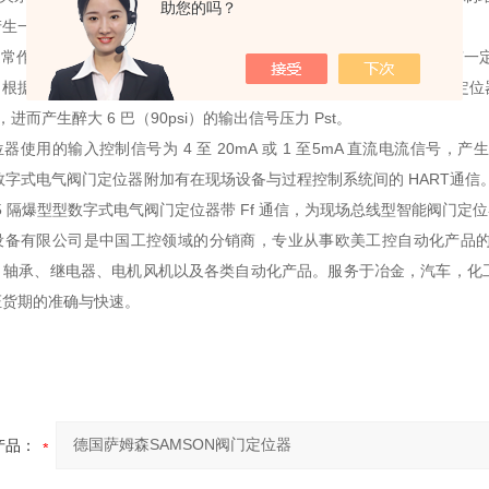
助您的吗？
生一个气动输出压力（Pst）（输出变量 y）。
常作为伺服放大器将低能量的输入控制信号转换为与其成比例的具有一定
根据输入控制信号类型，可分为气动阀门定位器（p/p）和电气阀门定位器（i/
i），进而产生醉大 6 巴（90psi）的输出信号压力 Pst。
用的输入控制信号为 4 至 20mA 或 1 至5mA 直流电流信号，产生醉大
型数字式电气阀门定位器附加有在现场设备与过程控制系统间的 HART通信。3730-
725-5 隔爆型型数字式电气阀门定位器带 Ff 通信，为现场总线型智能阀
设备有限公司是中国工控领域的分销商，专业从事欧美工控自动化产品
、轴承、继电器、电机风机以及各类自动化产品。服务于冶金，汽车，化
证货期的准确与快速。
产品：