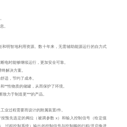
。
息。
任和明智地利用资源。数十年来，无需辅助能源运行的自力式
，在断电时能够继续运行，更加安全可靠。
醉终解决方案。
响舒适，节约了成本。
和**性物质的储罐，从而保护了环境。
断致力于制造更***的产品。
工业过程需要而设计的附属装置/件。
按预先选定的阀位（被调参数 x）和输入控制信号（给定值
、过程控制系统）输出的控制信号与控制阀的行程/开启角进