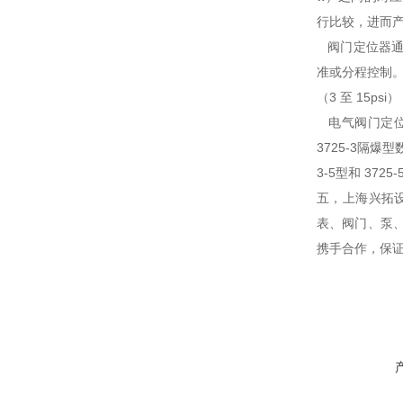
行比较，进而产
阀门定位器通
准或分程控制。
（3 至 15ps
电气阀门定位器使
3725-3隔爆
3-5型和 3
五，上海兴拓
表、阀门、泵
携手合作，保