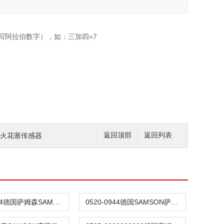
写阿拉伯数字），如：三加四=7
ite火花塞传感器
返回顶部
返回列表
0520-0944德国萨姆森SAMSON阀门膜片
0520-0944德国SAMSON萨姆森定位器膜片