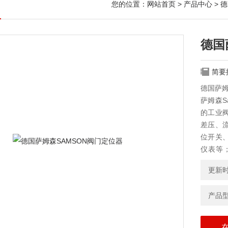
您的位置：
网站首页
>
产品中心
>
德
德国
简要
德国萨姆
萨姆森S
的工业
差压、
位开关
仪表等
药、啤
更新时间
产品型