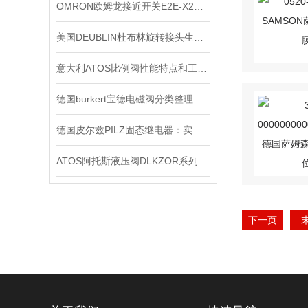
OMRON欧姆龙接近开关E2E-X2ME1*出售
美国DEUBLIN杜布林旋转接头生命周期管理
意大利ATOS比例阀性能特点和工作原理
德国burkert宝德电磁阀分类整理
德国皮尔兹PILZ固态继电器：实现安全与可靠的电气控制
ATOS阿托斯液压阀DLKZOR系列工作原理和型号
下一页