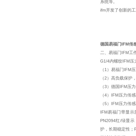
系统等。
ifm开发了创新
德国易福门IFM传
二、易福门IFM工
G1/4内螺纹IF
（1）易福门IF
（2）高负载保护
（3）德国IFM
（4）IFM压力传感
（5）IFM压力传
IFM易福门带显示
PN2094红/绿
护，长期稳定性；F