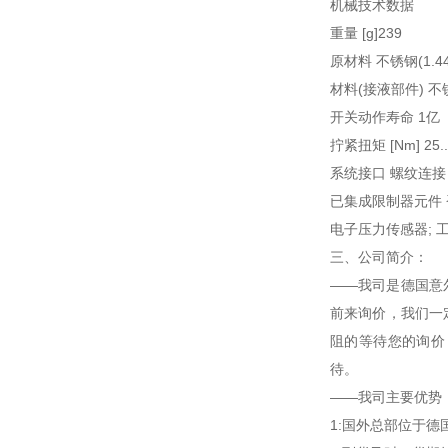
机械技术数据
重量 [g]239
原材料 不锈钢(1.4404
材料(接液部件) 不锈钢(1
开关动作寿命 1亿
拧紧扭矩 [Nm] 2
系统接口 螺纹连接 G 1
已集成限制器元件 否
电子压力传感器; 工作电压
三、公司简介：
——我司是德国意
前来询价，我们一
阻的等待您的询价
待。
——我司主要优势
1:国外总部位于