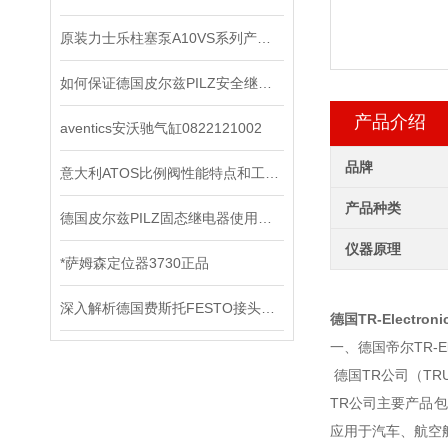
原装力士乐柱塞泵A10VS系列产品检修办法
如何保证德国皮尔兹PILZ安全继电器的安全操作？
产品介绍
aventics安沃驰气缸0822121002
品牌
意大利ATOS比例阀性能特点和工作原理
产品种类
德国皮尔兹PILZ固态继电器使用中的各种注意事项
仪器原理
*萨姆森定位器3730正品
深入解析德国费斯托FESTO接头的技术特点
德国TR-Electro
一、德国帝尔TR-Ele
德国TR公司（T
TR公司主要产品
应用于汽车、航空