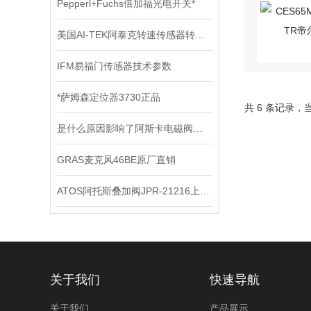
Pepperl+Fuchs倍加福光电开关*
美国AI-TEK阿泰克转速传感器转速信号的处理，你了解多少？
IFM易福门传感器技术参数
*萨姆森定位器3730正品
共 6 条记录，
是什么原因影响了阿斯卡电磁阀的开关速度时间？
GRAS麦克风46BE原厂直销
ATOS阿托斯叠加阀JPR-21216上海现*
关于我们
快速导航
关于我们
产品展示