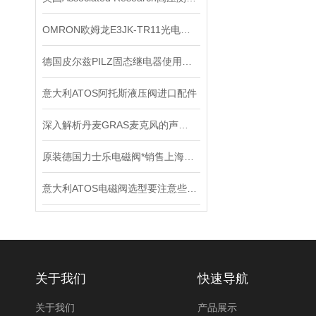
OMRON欧姆龙E3JK-TR11光电传感器*
德国皮尔兹PILZ固态继电器使用中的各种注意事项
意大利ATOS阿托斯液压阀进口配件
深入解析丹麦GRAS麦克风的声学测量原理
原装德国力士乐电磁阀*销售上海直发
意大利ATOS电磁阀选型要注意些什么
关于我们
快速导航
关于我们
产品展示