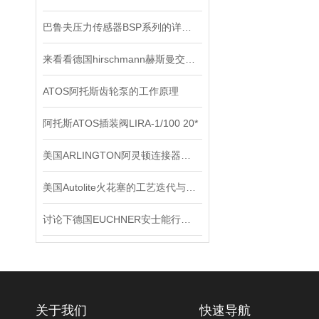
巴鲁夫压力传感器BSP系列的详细资料
来看看德国hirschmann赫斯曼交换机主要有哪几个功能
ATOS阿托斯齿轮泵的工作原理
阿托斯ATOS插装阀LIRA-1/100 20*
美国ARLINGTON阿灵顿连接器应用会越来越广泛
美国Autolite火花塞的工艺迭代与车用适配应用解析
讨论下德国EUCHNER安士能行程开关常见问题处理
关于我们
快速导航