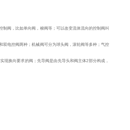
控制阀，比如单向阀，梭阀等；可以改变流体流向的控制阀叫
和双电控阀两种；机械阀可分为球头阀，滚轮阀等多种；气控
实现换向要求的阀；先导阀是由先导头和阀主体2部分构成，