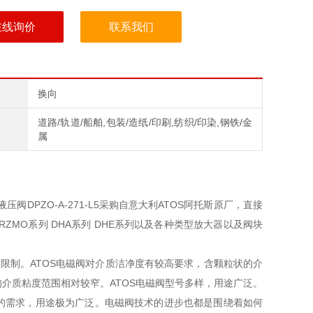
在线询价
联系我们
换向
道路/轨道/船舶,包装/造纸/印刷,纺织/印染,钢铁/金
属
阀DPZO-A-271-L5采购自意大利ATOS阿托斯原厂，直接
MO系列 DHA系列 DHE系列以及各种类型放大器以及阀块
限制。ATOS电磁阀对介质洁净度有较高要求，含颗粒状的介
介质粘度范围相对较窄。ATOS电磁阀型号多样，用途广泛。
的需求，用途极为广泛。电磁阀技术的进步也都是围绕着如何