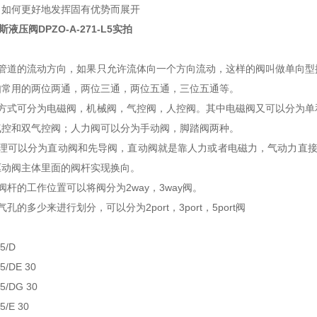
，如何更好地发挥固有优势而展开
液压阀DPZO-A-271-L5实拍
在管道的流动方向，如果只允许流体向一个方向流动，这样的阀叫做单向型
如常用的两位两通，两位三通，两位五通，三位五通等。
制方式可分为电磁阀，机械阀，气控阀，人控阀。其中电磁阀又可以分为单
气控和双气控阀；人力阀可以分为手动阀，脚踏阀两种。
原理可以分为直动阀和先导阀，直动阀就是靠人力或者电磁力，气动力直接
驱动阀主体里面的阀杆实现换向。
阀杆的工作位置可以将阀分为2way，3way阀。
孔的多少来进行划分，可以分为2port，3port，5port阀
5/D
5/DE 30
5/DG 30
5/E 30