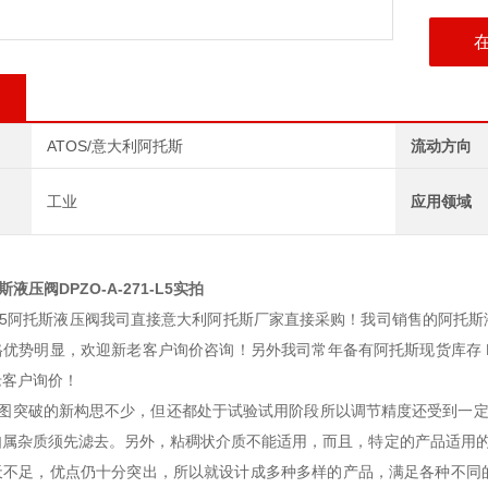
ATOS/意大利阿托斯
流动方向
工业
应用领域
液压阀DPZO-A-271-L5实拍
71-L5阿托斯液压阀我司直接意大利阿托斯厂家直接采购！我司销售的阿托斯液压
优势明显，欢迎新老客户询价咨询！另外我司常年备有阿托斯现货库存 RZ
老客户询价！
力图突破的新构思不少，但还都处于试验试用阶段所以调节精度还受到一定
如属杂质须先滤去。另外，粘稠状介质不能适用，而且，特定的产品适用的
天不足，优点仍十分突出，所以就设计成多种多样的产品，满足各种不同