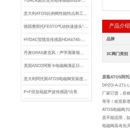
TURCK图尔克光电传感器BS18-E6X*出售
意大利ATOS比例阀性能特点和工作原理
产品介绍
德国费斯托FESTO气动快速接头“预防性维护”策略
品牌
HYDAC贺德克传感器HDA4745-A-600-031*
丹麦GRAS麦克风：声学测量领域的精密标尺
3C阀门类别
美国ASCO阿斯卡电磁阀满足日益复杂的工业需求
原装ATOS阿托斯
意大利阿托斯ATOS电磁阀安装使用注意事项
DPZO-A-2
P+F倍加福超声波传感器*出售
厂家订货，价格
等等！欢迎新
ATOS电磁阀
质不能适用，
电磁阀虽有先