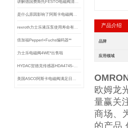
讲解德国费斯托FESTO电磁阀清洁及保养知识
是什么原因影响了阿斯卡电磁阀的开关速度时间？
产品介绍
rexroth力士乐液压泵使用寿命有哪些
倍加福Pepperl+Fuchs编码器**
品牌
力士乐电磁阀4WE*出售啦
应用领域
HYDAC贺德克传感器HDA4745-A-600-031*
OMRO
美国ASCO阿斯卡电磁阀满足日益复杂的工业需求
欧姆龙光
量赢关
商场、
的产品