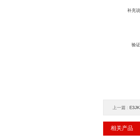
补充
验
上一篇 :
E3JK-
相关产品