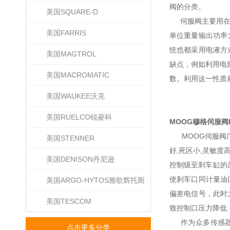
阀的分类。
美国SQUARE-D
伺服阀主要用在电
美国FARRIS
单位重量输出功率
统也都采用电液方
美国MAGTROL
缺点，例如利用电
美国MACROMATIC
数。利用这一性质
美国WAUKEE沃克
美国RUELCO锐菱科
MOOG穆格伺服阀D6
MOOG伺服阀广泛
美国STENNER
好,死区小,灵敏
美国DENISON丹尼逊
控制级至刹车缸的
使刹车口同计量油
美国ARGO-HYTOS雅歌辉托斯
偏差电信号，此时
美国TESCOM
致控制口压力降低
作为众多传感器、
点击更多分类