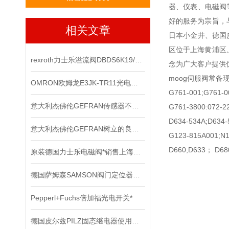
器、仪表、电磁阀
好的服务为宗旨，
相关文章
日本小金井、德国
区位于上海黄浦区
rexroth力士乐溢流阀DBDS6K19/140E上海现货
念为广大客户提供
moog伺服阀常备
OMRON欧姆龙E3JK-TR11光电传感器*
G761-001;G761-0
意大利杰佛伦GEFRAN传感器不同的电路结构拥有不同的输出阻抗大小
G761-3800:072-2
D634-534A;D634-
意大利杰佛伦GEFRAN树立的良好口碑
G123-815A001;N1
D660,D633； D68
原装德国力士乐电磁阀*销售上海直发
德国萨姆森SAMSON阀门定位器在严苛工况下的可靠表现
Pepperl+Fuchs倍加福光电开关*
德国皮尔兹PILZ固态继电器使用中的各种注意事项