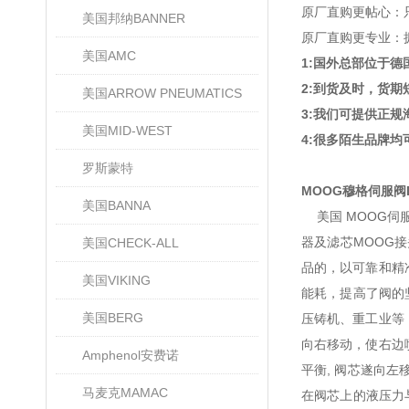
原厂直购更帖心：
美国邦纳BANNER
原厂直购更专业：
美国AMC
1:国外总部位于
2:到货及时，货
美国ARROW PNEUMATICS
3:我们可提供正
美国MID-WEST
4:很多陌生品牌
罗斯蒙特
MOOG穆格伺服阀D6
美国BANNA
美国 MOOG伺服
器及滤芯MOOG
美国CHECK-ALL
品的，以可靠和精
美国VIKING
能耗，提高了阀的
美国BERG
压铸机、重工业等
向右移动，使右边
Amphenol安费诺
平衡, 阀芯遂向
马麦克MAMAC
在阀芯上的液压力