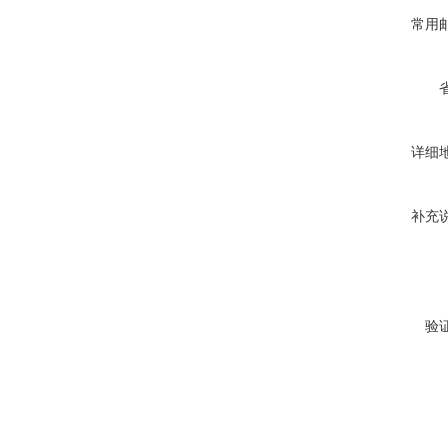
常用
详细
补充
验