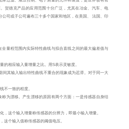
产用于流体过滤、液压控制、电子测量的元件和装置，是世界较有名
商。贺德克产品的应用范围十分广泛，尤其在冶金、汽车、电
分公司或子公司遍布三十多个国家和地区，在美国、 法国、印
在全量程范围内实际特性曲线与拟合直线之间的最大偏差值与
增量的相应输入量增量之比。用S表示灵敏度。
化期间其输入输出特性曲线不重合的现象成为迟滞。对于同一大
曲线不一致的程度。
象称为漂移。产生漂移的原因有两个方面：一是传感器自身结
变化，这个输入增量称传感器的分辨力，即最小输入增量。
化，这个输入值称传感器的阈值电压。