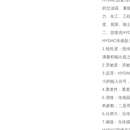
HYDAC流量
的过滤器、蓄
力、化工、工程
度、英国、瑞
二、贺德克HY
HYDAC传感
1.线性度：
满量程输出值
2.灵敏度：灵
3.迟滞：HY
小的输入信号
4.重复性：重
5.漂移：传
构参数；二是
6.分辨力：
7.阈值：当传