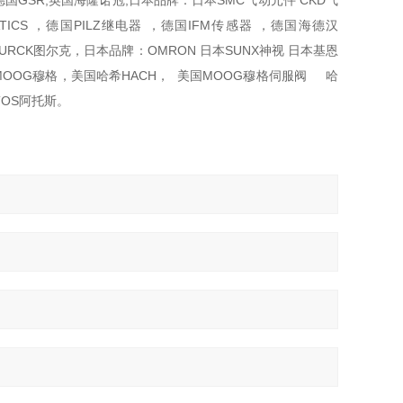
国GSR,英国海隆诺冠;日本品牌：日本SMC气动元件 CKD气
CS ，德国PILZ继电器 ，德国IFM传感器 ，德国海德汉
德国TURCK图尔克，日本品牌：OMRON 日本SUNX神视 日本基恩
 美国MOOG穆格，美国哈希HACH， 美国MOOG穆格伺服阀 哈
ATOS阿托斯。