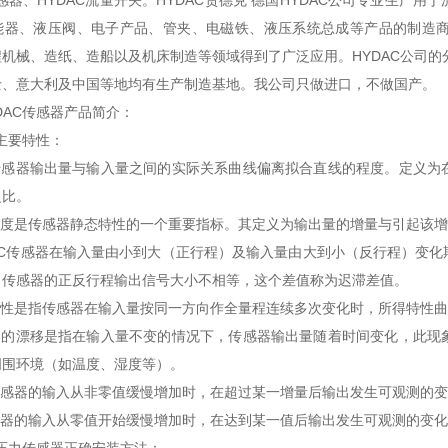
传感器、HYDAC流量开关。HYDAC贺德克 德国HYDAC公司专业生
能器、液压阀、电子产品、管夹、电磁铁、液压系统总成等产品的制造
机械、造纸、造船以及机床制造等领域得到了广泛应用。HYDAC公司的
士、意大利及中国等地均有生产制造基地。我公司只做进口，不做国产。
DAC传感器产品简介：
器主要特性：
指传感器输出量与输入量之间的实际关系曲线偏离拟合直线的程度。定义为
之比。
敏度是传感器静态特性的一个重要指标。其定义为输出量的增量与引起该
DAC传感器在输入量由小到大（正行程）及输入量由大到小（反行程）变
，传感器的正反行程输出信号大小不相等，这个差值称为迟滞差值。
复性是指传感器在输入量按同一方向作全量程连续多次变化时，所得特性
感器的漂移是指在输入量不变的情况下，传感器输出量随着时间变化，此现
周围环境（如温度、湿度等）。
当传感器的输入从非零值缓慢增加时，在超过某一增量后输出发生可观测的
感器的输入从零值开始缓慢增加时，在达到某一值后输出发生可观测的变