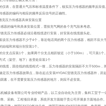
克压力传感器正确安装方法：
当的仪表，在普通大气压和标准温度条件下，核实压力传感器的频率反应值
力传感器的编码与相应的频率反应信号的正确性。
贺德克压力传感器具体安装位置
传感器的编号和具体安装位置，需按充气网的各个充气段来考虑。
C贺德克压力传感器必须沿着线缆进行安装，好安装在线缆接头处。
装设压力传感器不少于4个，靠近电话局的两个压力传感器，相距不应大干
的始端和末端分别安装1个。
的分支点应装1个，如果两个分支点相距较近（小于100m），可只装1个
方式（架空、地下）改变处应装1个
的线缆，因垒线的线缆程式一致，压力传感器的安装隔距不大干500m，
确定压力传感器故障点，除在起点安装HYDAC贺德克压力传感器外，距起
的因素，在不需要安装压力传感器的地方，则应不必安装。
：
拓机械设备有限公司专业经销产品，以工业自动化为主营，集科工贸于一
销售、采购、工程项目承接，系统开发方面能于贵公司开展多方面地合作