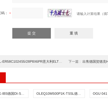
证码：
请输入计算结果（填
L-ER58C1024S5/28P8X6PR意大利ELTRA意尔创编码器库存现货
下一篇 :
出售德国贺德克H
IRD 35 NSOK-IBS德国DI-SORIC索瑞克传感器
OLEQ10M500P1K-TSSL德国DI-SORIC索瑞克传感器