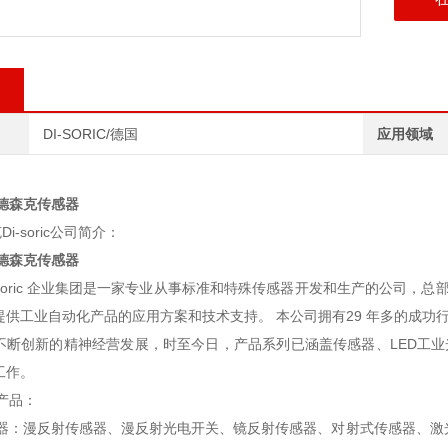
DI-SORIC/德国
应用领域
IC德森克传感器
i-soric公司简介：
IC德森克传感器
-soric 企业集团是一家专业从事标准和特殊传感器开发和生产的公司，总部
c致力于提供工业自动化产品的应用方案和技术支持。 本公司拥有29 年多的
c一直以不断创新的精神经营发展，时至今日，产品系列已涵盖传感器、LED
司工作。
要产品：
传感器：漫反射传感器、漫反射光电开关、镜反射传感器、对射式传感器、激光距离检测开