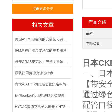
点击更多分类
产品介绍
相关文章
品牌
美国ASCO电磁阀的安装技巧要怎样操作
产地类别
IFM易福门温度传感器的主要用途
日本C
丹麦GRAS麦克风：声学测量领域的精密标尺
一、日
原装德国贺德克滤芯特点
【带安
意大利ATOS阿托斯齿轮泵结构简单紧凑，制造容易
通过绿
德国burkert宝德电磁阀分类整理
配管口径:
HYDAC贺德克电子温度开关HTS 8000原装正品