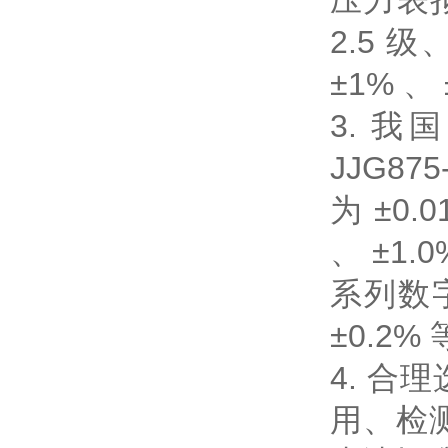
压力表拟
2.5 
±1% 、 
3. 
JJG8
为 ±0.0
、 ±1
系列数字压
±0.2%
4. 合
用、检